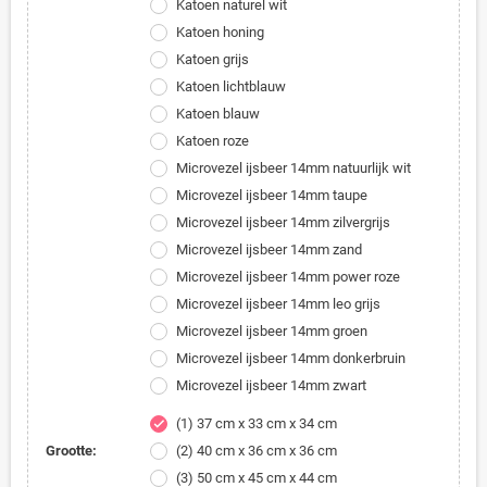
Katoen naturel wit
Katoen honing
Katoen grijs
Katoen lichtblauw
Katoen blauw
Katoen roze
Microvezel ijsbeer 14mm natuurlijk wit
Microvezel ijsbeer 14mm taupe
Microvezel ijsbeer 14mm zilvergrijs
Microvezel ijsbeer 14mm zand
Microvezel ijsbeer 14mm power roze
Microvezel ijsbeer 14mm leo grijs
Microvezel ijsbeer 14mm groen
Microvezel ijsbeer 14mm donkerbruin
Microvezel ijsbeer 14mm zwart
(1) 37 cm x 33 cm x 34 cm
check
Grootte:
(2) 40 cm x 36 cm x 36 cm
(3) 50 cm x 45 cm x 44 cm