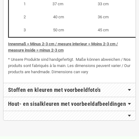
1
37 cm
33 cm
2
40 cm
36 cm
3
50 cm
45 cm
I
nnenmaß = Minus 2-3 cm / mesure interieur = Moins 2-3 cm /
measure inside = minus 2-3 cm
* Unsere Produkte sind handgefertigt. Maße können abweichen / Nos
produits sont fabriqués à la main. Les dimensions peuvent varier / Our
products are handmade. Dimensions can vary
Stoffen en kleuren met voorbeeldfoto's
Hout- en sisalkleuren met voorbeeldafbeeldingen