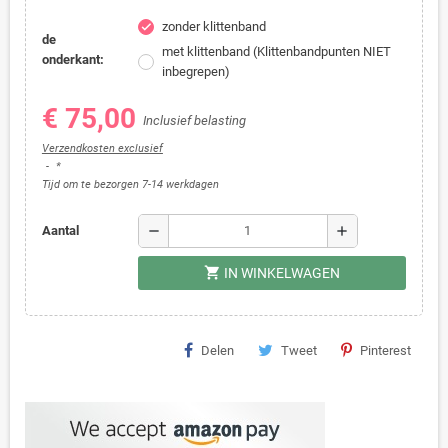
zonder klittenband
check
de
met klittenband (Klittenbandpunten NIET
onderkant:
inbegrepen)
€ 75,00
Inclusief belasting
Verzendkosten exclusief
*
Tijd om te bezorgen 7-14 werkdagen
remove
add
Aantal
shopping_cart
IN WINKELWAGEN
Delen
Tweet
Pinterest