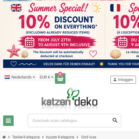
0
Nederlands
EUR €
person
Inloggen
view_headline
search
chevron_right
chevron_right
chevron_right
Textiel-Kategorie
huizen-Kategorie
Grot luxe