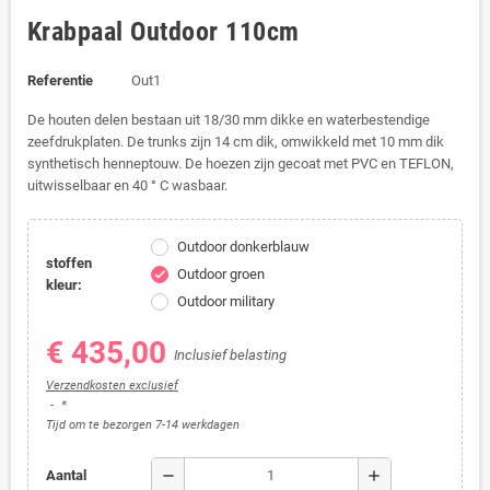
Krabpaal Outdoor 110cm
Referentie
Out1
De houten delen bestaan uit 18/30 mm dikke en waterbestendige
zeefdrukplaten.
De trunks zijn 14 cm dik, omwikkeld met 10 mm dik
synthetisch henneptouw.
De hoezen zijn gecoat met PVC en TEFLON,
uitwisselbaar en 40 ° C wasbaar.
Outdoor donkerblauw
stoffen
Outdoor groen
check
kleur:
Outdoor military
€ 435,00
Inclusief belasting
Verzendkosten exclusief
*
Tijd om te bezorgen 7-14 werkdagen
remove
add
Aantal