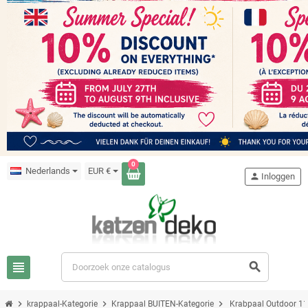
0
Nederlands
EUR €
person
Inloggen
view_headline
search
chevron_right
chevron_right
chevron_right
krappaal-Kategorie
Krappaal BUITEN-Kategorie
Krabpaal Outdoor 1