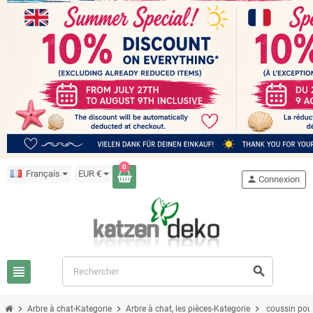
0
Français
EUR €
person
Connexion
view_headline
search
chevron_right
chevron_right
chevron_right
Arbre à chat-Kategorie
Arbre à chat, les pièces-Kategorie
coussin pour