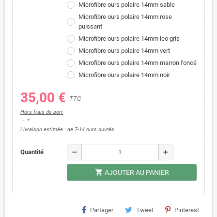
Microfibre ours polaire 14mm sable
Microfibre ours polaire 14mm rose
puissant
Microfibre ours polaire 14mm leo gris
Microfibre ours polaire 14mm vert
Microfibre ours polaire 14mm marron foncé
Microfibre ours polaire 14mm noir
35,00 €
TTC
Hors frais de port
*
Livraison estimée : de 7-14 ours ouvrés
remove
add
Quantité
shopping_cart
AJOUTER AU PANIER
Partager
Tweet
Pinterest