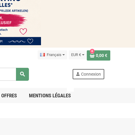
0
Français
EUR €
0,00 €
search
person
Connexion
PRO
OFFRES
MENTIONS LÉGALES