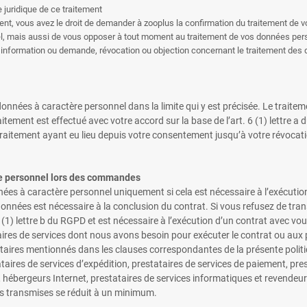
e juridique de ce traitement
ment, vous avez le droit de demander à zooplus la confirmation du traitement de
nnel, mais aussi de vous opposer à tout moment au traitement de vos données per
information ou demande, révocation ou objection concernant le traitement des d
 données à caractère personnel dans la limite qui y est précisée. Le trait
raitement est effectué avec votre accord sur la base de l’art. 6 (1) lettr
raitement ayant eu lieu depuis votre consentement jusqu’à votre révocatio
ère personnel lors des commandes
es à caractère personnel uniquement si cela est nécessaire à l’exécution
onnées est nécessaire à la conclusion du contrat. Si vous refusez de tr
. 6 (1) lettre b du RGPD et est nécessaire à l’exécution d’un contrat avec 
aires de services dont nous avons besoin pour exécuter le contrat ou aux
aires mentionnés dans les clauses correspondantes de la présente politiqu
taires de services d’expédition, prestataires de services de paiement, pr
 hébergeurs Internet, prestataires de services informatiques et revendeu
es transmises se réduit à un minimum.