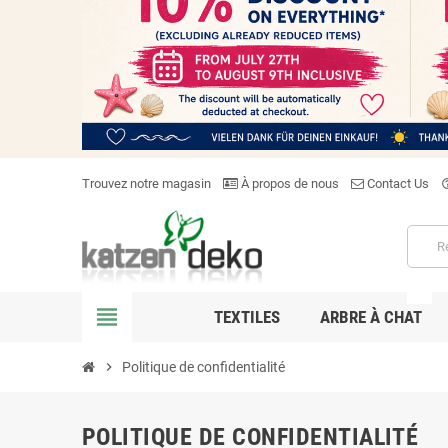
Trouvez notre magasin
À propos de nous
Contact Us
help_o
NEW
view_headline
TEXTILES
ARBRE À CHAT
chevron_right
Politique de confidentialité
POLITIQUE DE CONFIDENTIALITÉ