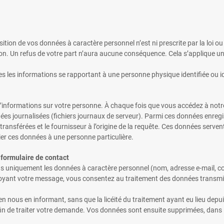
sition de vos données à caractère personnel n’est ni prescrite par la loi ou
ion. Un refus de votre part n’aura aucune conséquence. Cela s’applique 
 les informations se rapportant à une personne physique identifiée ou id
d’informations sur votre personne. À chaque fois que vous accédez à notr
nées journalisées (fichiers journaux de serveur). Parmi ces données enreg
s transférées et le fournisseur à l’origine de la requête. Ces données serv
cier ces données à une personne particulière.
u formulaire de contact
ons uniquement les données à caractère personnel (nom, adresse e-mail, c
oyant votre message, vous consentez au traitement des données transmise
ous en informant, sans que la licéité du traitement ayant eu lieu depui
fin de traiter votre demande. Vos données sont ensuite supprimées, dans l