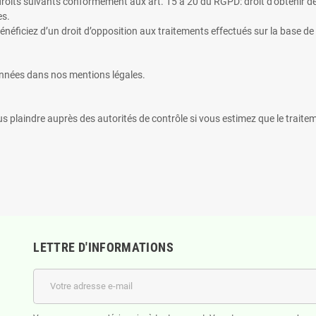
 droits suivants conformément aux art. 15 à 20 du RGPD: droit d’obtenir de
es.
néficiez d’un droit d’opposition aux traitements effectués sur la base de l
onnées dans nos mentions légales.
s plaindre auprès des autorités de contrôle si vous estimez que le trait
LETTRE D'INFORMATIONS