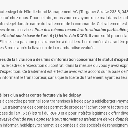
 Käufersiegel de Händlerbund Management AG (Torgauer Straße 233 B, 043
ctué chez nous. Pour ce faire, nous vous envoyons un e-mail dans le cadre 
fersiegel dans le cadre du traitement de la commande. Ce traitement est ef
iées de nos services.
Pour des raisons tenant à votre situation particulièr
ffectué sur la base de l’art. 6 (1) lettre f du RGPD.
Il vous suffit pour cela
 Elle ne sera pas non plus transmise à des tiers. Les données à caractère
es 3 mois après la livraison de la marchandise évaluée.
s de la livraison à des fins d’information concernant le statut d’expéd
ns le cadre de l’exécution du contrat, dans la mesure où vous y avez e
expédition. Ce traitement est effectué avec votre accord sur la base de l
formant le transporteur, sans que la licéité du traitement ayant eu lieu
 lors d’un achat contre facture via heidelpay
ées à caractère personnel sont transmises à heidelpay (Heidelberger Pa
s. Le traitement des données permet de proposer l’achat contre facture et d
se de l’art. 6 (1) lettre f du RGPD et a pour intérêts légitimes d’offrir d
 avez le droit de vous opposer à tout moment au traitement de vos données
 en informer. heidelpay transmet les données à des sociétés de renseign