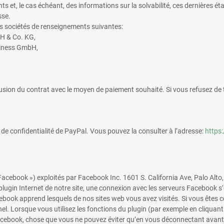
nts et, le cas échéant, des informations sur la solvabilité, ces dernières
sse.
 des sociétés de renseignements suivantes:
H & Co. KG,
siness GmbH,
lusion du contrat avec le moyen de paiement souhaité. Si vous refusez de 
 de confidentialité de PayPal. Vous pouvez la consulter à l’adresse:
https
 Facebook ») exploités par Facebook Inc. 1601 S. California Ave, Palo Alto
lugin Internet de notre site, une connexion avec les serveurs Facebook s‘é
acebook apprend lesquels de nos sites web vous avez visités. Si vous êt
. Lorsque vous utilisez les fonctions du plugin (par exemple en cliquant
cebook, chose que vous ne pouvez éviter qu’en vous déconnectant avant d'