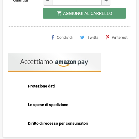
remove
add
Quantità
shopping_cart
AGGIUNGI AL CARRELLO
Condividi
Twitta
Pinterest
Protezione dati
Le spese di spedizione
Diritto di recesso per consumatori