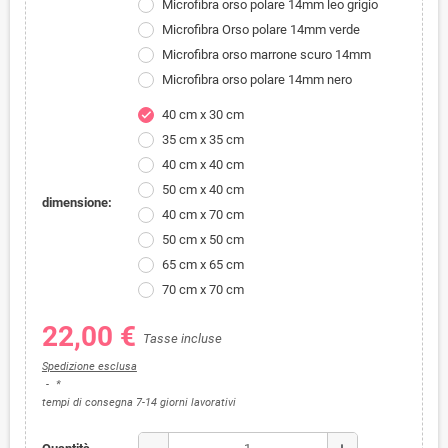
Microfibra orso polare 14mm leo grigio
Microfibra Orso polare 14mm verde
Microfibra orso marrone scuro 14mm
Microfibra orso polare 14mm nero
40 cm x 30 cm
check
35 cm x 35 cm
40 cm x 40 cm
50 cm x 40 cm
dimensione:
40 cm x 70 cm
50 cm x 50 cm
65 cm x 65 cm
70 cm x 70 cm
22,00 €
Tasse incluse
Spedizione esclusa
*
tempi di consegna 7-14 giorni lavorativi