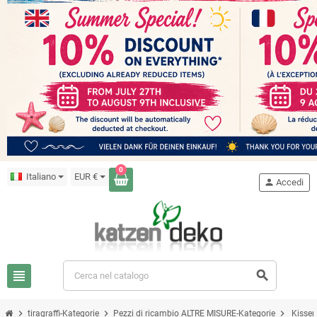
0
Italiano
EUR €
person
Accedi
view_headline
search
chevron_right
chevron_right
chevron_right
tiragraffi-Kategorie
Pezzi di ricambio ALTRE MISURE-Kategorie
Kissen