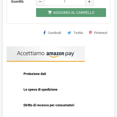
remove
add
Quantità
shopping_cart
AGGIUNGI AL CARRELLO
Condividi
Twitta
Pinterest
Protezione dati
Le spese di spedizione
Diritto di recesso per consumatori