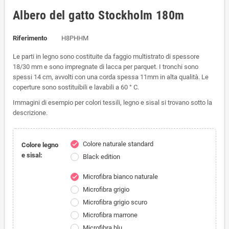
Albero del gatto Stockholm 180m
Riferimento
H8PHHM
Le parti in legno sono costituite da faggio multistrato di spessore
18/30 mm e sono impregnate di lacca per parquet.
I tronchi sono
spessi 14 cm, avvolti con una corda spessa 11mm in alta qualità.
Le
coperture sono sostituibili e lavabili a 60 ° C.
Immagini di esempio per colori tessili, legno e sisal si trovano sotto la
descrizione.
Colore naturale standard
check
Colore legno
e sisal:
Black edition
Microfibra bianco naturale
check
Microfibra grigio
Microfibra grigio scuro
Microfibra marrone
Microfibra blu