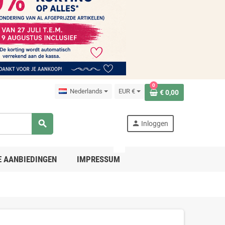
0
Nederlands
EUR €
€ 0,00
search
person
Inloggen
PRO
E AANBIEDINGEN
IMPRESSUM