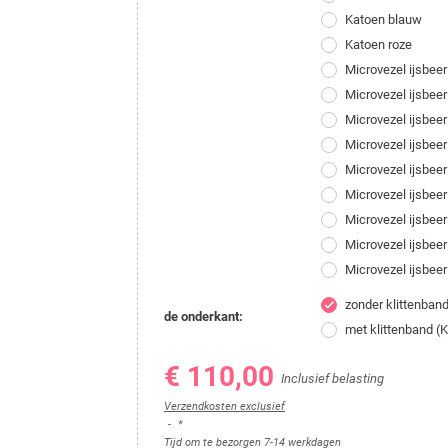
Katoen blauw
Katoen roze
Microvezel ijsbeer
Microvezel ijsbe
Microvezel ijsbeer
Microvezel ijsbe
Microvezel ijsbee
Microvezel ijsbeer
Microvezel ijsbe
Microvezel ijsbee
Microvezel ijsbee
zonder klittenban
check
de onderkant:
met klittenband (
€ 110,00
Inclusief belasting
Verzendkosten exclusief
*
Tijd om te bezorgen 7-14 werkdagen