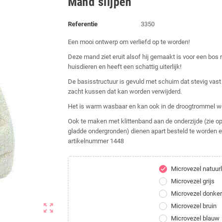
Mand slijpen
Referentie
3350
Een mooi ontwerp om verliefd op te worden!
Deze mand ziet eruit alsof hij gemaakt is voor een bos
huisdieren en heeft een schattig uiterlijk!
De basisstructuur is gevuld met schuim dat stevig vast
zacht kussen dat kan worden verwijderd.
Het is warm wasbaar en kan ook in de droogtrommel w
Ook te maken met klittenband aan de onderzijde (zie opt
gladde ondergronden) dienen apart besteld te worden 
artikelnummer 1448
Microvezel natuurl
check
Microvezel grijs
Microvezel donker
zoom_out_map
Microvezel bruin
Microvezel blauw