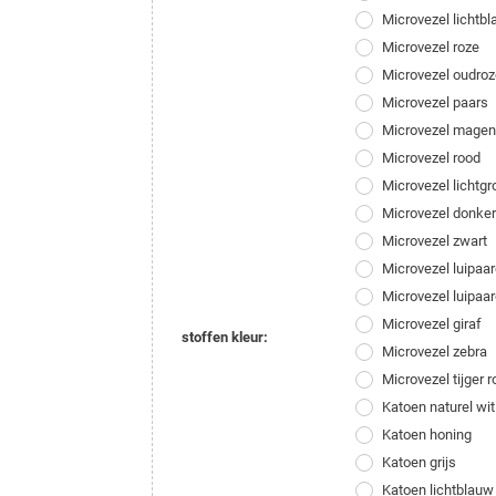
Microvezel lichtb
Microvezel roze
Microvezel oudroz
Microvezel paars
Microvezel magen
Microvezel rood
Microvezel lichtgr
Microvezel donke
Microvezel zwart
Microvezel luipaar
Microvezel luipaar
Microvezel giraf
stoffen kleur:
Microvezel zebra
Microvezel tijger r
Katoen naturel wit
Katoen honing
Katoen grijs
Katoen lichtblauw