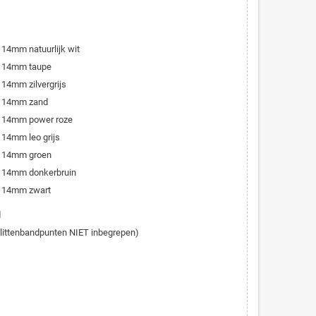
 14mm natuurlijk wit
er 14mm taupe
 14mm zilvergrijs
er 14mm zand
r 14mm power roze
 14mm leo grijs
er 14mm groen
r 14mm donkerbruin
r 14mm zwart
d
Klittenbandpunten NIET inbegrepen)