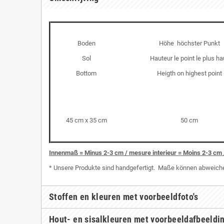
Boden
Höhe höchster Punkt
Sol
Hauteur le point le plus ha
Bottom
Heigth on highest point
45 cm x 35 cm
50 cm
I
nnenmaß = Minus 2-3 cm / mesure interieur = Moins 2-3 cm 
* Unsere Produkte sind handgefertigt. Maße können abweichen
Stoffen en kleuren met voorbeeldfoto's
Hout- en sisalkleuren met voorbeeldafbeeldi