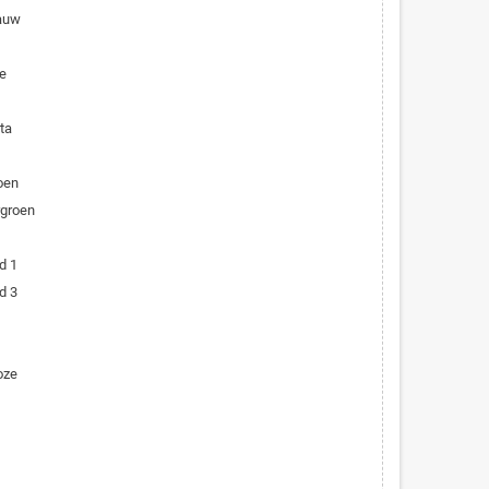
lauw
e
ta
oen
rgroen
d 1
d 3
oze