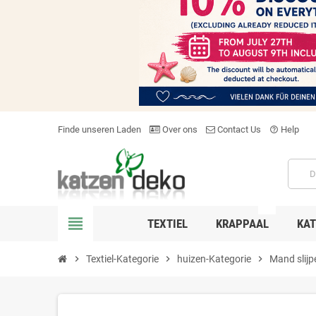
Finde unseren Laden
Over ons
Contact Us
Help
help_outline
NEW
view_headline
TEXTIEL
KRAPPAAL
KAT
chevron_right
Textiel-Kategorie
chevron_right
huizen-Kategorie
chevron_right
Mand slijp