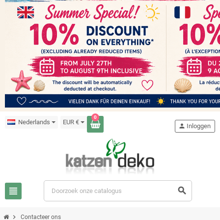
0
Nederlands
EUR €
person
Inloggen
view_headline
search
chevron_right
Contacteer ons