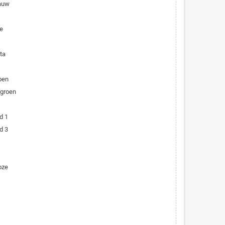
lauw
e
ta
oen
rgroen
d 1
d 3
oze