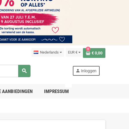
0
Nederlands
EUR €
€ 0,00
search
person
Inloggen
PRO
E AANBIEDINGEN
IMPRESSUM