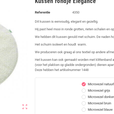
Kussen rondje Elegance
Referentie
4350
Dit kussen is eenvoudig, elegant en gezellig.
Hij past heel mooi in ronde grotten, rieten schalen en o
We hebben dit kussen gevuld met schuim. De naden houd
Het schuim isoleert en houdt warm.
We produceren ook graag al ons textiel op andere afmet
Het kussen kan ook gemaakt worden met klittenband aan
(voor het plakken op gladde ondergronden) dienen apar
Deze hebben het artikelnummer 1448
Microvezel natuurl
check
Microvezel grijs
Microvezel donker
Microvezel bruin
zoom_out_map
Microvezel blauw