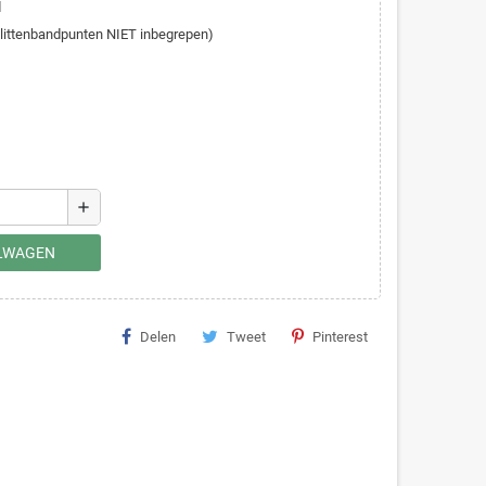
d
Klittenbandpunten NIET inbegrepen)
add
ELWAGEN
Delen
Tweet
Pinterest