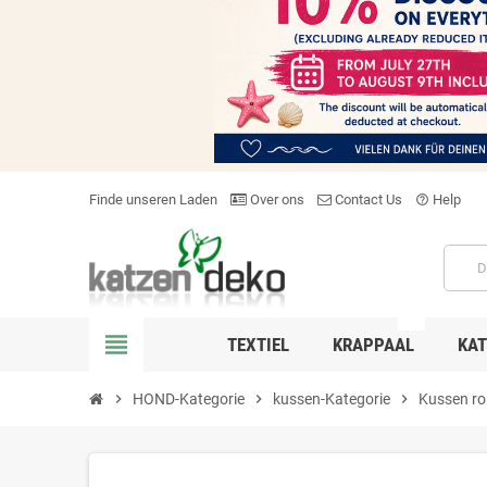
Finde unseren Laden
Over ons
Contact Us
Help
help_outline
NEW
view_headline
TEXTIEL
KRAPPAAL
KAT
chevron_right
HOND-Kategorie
chevron_right
kussen-Kategorie
chevron_right
Kussen ro