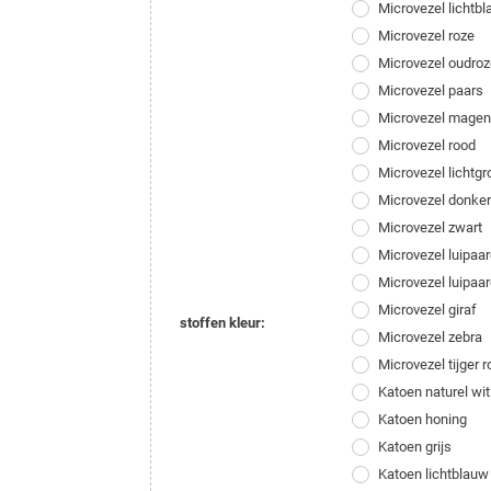
Microvezel lichtb
Microvezel roze
Microvezel oudroz
Microvezel paars
Microvezel magen
Microvezel rood
Microvezel lichtgr
Microvezel donke
Microvezel zwart
Microvezel luipaar
Microvezel luipaar
Microvezel giraf
stoffen kleur:
Microvezel zebra
Microvezel tijger r
Katoen naturel wit
Katoen honing
Katoen grijs
Katoen lichtblauw