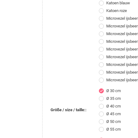
Katoen blauw
Katoen roze
Microvezel ijsbeer
Microvezel ijsbe
Microvezel ijsbeer
Microvezel ijsbe
Microvezel ijsbee
Microvezel ijsbeer
Microvezel ijsbe
Microvezel ijsbee
Microvezel ijsbee
Ø 30 cm
check
Ø 35 cm
Ø 40 cm
Größe / size / taille::
Ø 45 cm
Ø 50 cm
Ø 55 cm