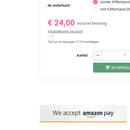
zonder klittenban
check
de onderkant:
met klittenband (
€ 24,00
Inclusief belasting
Verzendkosten exclusief
*
Tijd om te bezorgen 7-14 werkdagen
remove
Aantal
shopping_cart
IN WINK