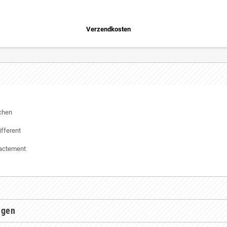
Verzendkosten
chen
fferent
xactement
ngen