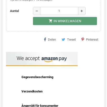
remove
add
Aantal
shopping_cart
IN WINKELWAGEN
Delen
Tweet
Pinterest
Gegevensbescherming
Verzendkosten
Ångerrätt för konsumenter