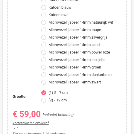
Katoen blauw
Katoen roze
Microvezel ijsbeer 14mm natuurlijk wit
Microvezel ijsbeer 14mm taupe
Microvezel ijsbeer 14mm zilvergrijs
Microvezel ijsbeer 14mm zand
Microvezel ijsbeer 14mm power roze
Microvezel ijsbeer 14mm leo grijs
Microvezel ijsbeer 14mm groen
Microvezel ijsbeer 14mm donkerbruin
Microvezel ijsbeer 14mm zwart
(1) 5 - 7 cm
check
Grootte:
(2) - 12 cm
€ 59,00
Inclusief belasting
Verzendkosten exclusief
*
Tijd om te bezorgen 7-14 werkdagen