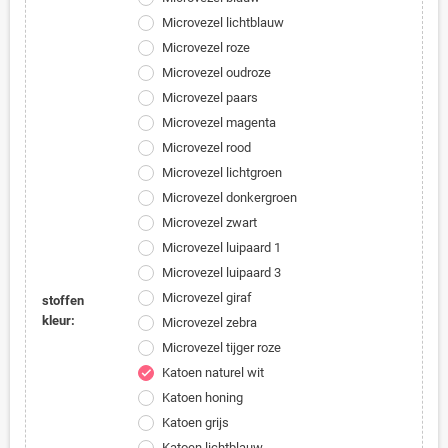
Microvezel lichtblauw
Microvezel roze
Microvezel oudroze
Microvezel paars
Microvezel magenta
Microvezel rood
Microvezel lichtgroen
Microvezel donkergroen
Microvezel zwart
Microvezel luipaard 1
Microvezel luipaard 3
Microvezel giraf
stoffen
kleur:
Microvezel zebra
Microvezel tijger roze
Katoen naturel wit
check
Katoen honing
Katoen grijs
Katoen lichtblauw