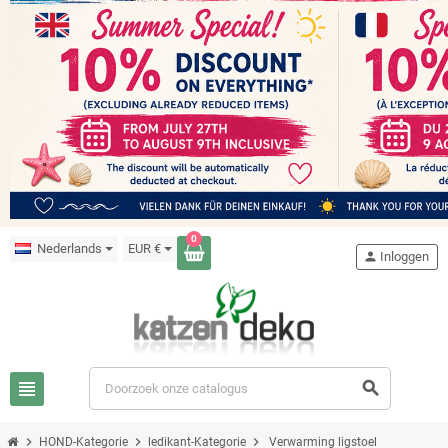
0
Nederlands
EUR €
person
Inloggen
view_headline
search
chevron_right
chevron_right
chevron_right
HOND-Kategorie
ledikant-Kategorie
Verwarming ligstoel