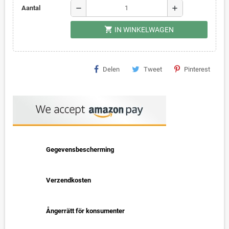
remove
add
Aantal
shopping_cart
IN WINKELWAGEN
Delen
Tweet
Pinterest
Gegevensbescherming
Verzendkosten
Ångerrätt för konsumenter