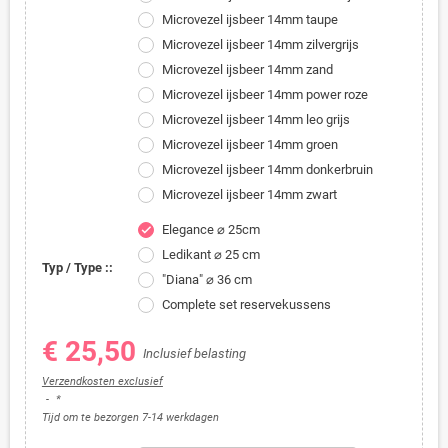
Microvezel ijsbeer 14mm taupe
Microvezel ijsbeer 14mm zilvergrijs
Microvezel ijsbeer 14mm zand
Microvezel ijsbeer 14mm power roze
Microvezel ijsbeer 14mm leo grijs
Microvezel ijsbeer 14mm groen
Microvezel ijsbeer 14mm donkerbruin
Microvezel ijsbeer 14mm zwart
Elegance ⌀ 25cm
check
Ledikant ⌀ 25 cm
Typ / Type ::
"Diana" ⌀ 36 cm
Complete set reservekussens
€ 25,50
Inclusief belasting
Verzendkosten exclusief
*
Tijd om te bezorgen 7-14 werkdagen