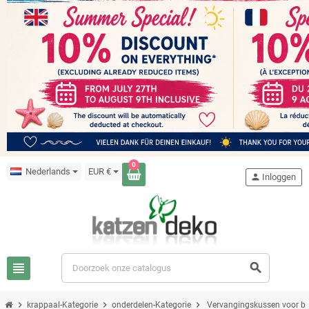
0
Nederlands
EUR €
person
Inloggen
view_headline
search
chevron_right
chevron_right
chevron_right
krappaal-Kategorie
onderdelen-Kategorie
Vervangingskussen voor 