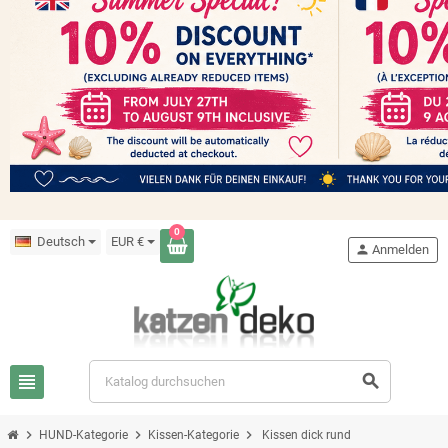
0
Deutsch
EUR €
person
Anmelden
view_headline
search
chevron_right
chevron_right
chevron_right
HUND-Kategorie
Kissen-Kategorie
Kissen dick rund