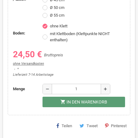
Ø 50 cm
Ø 55 cm
ohne Klett
check
Boden:
mit Klettboden (Klettpunkte NICHT
enthalten)
24,50 €
Bruttopreis
ohne Versandkosten
*
Lieferzeit 7-14 Arbeitstage
remove
add
Menge
shopping_cart
IN DEN WARENKORB
Teilen
Tweet
Pinterest