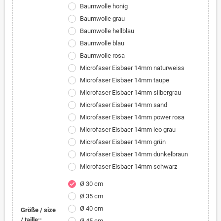
Baumwolle honig
Baumwolle grau
Baumwolle hellblau
Baumwolle blau
Baumwolle rosa
Microfaser Eisbaer 14mm naturweiss
Microfaser Eisbaer 14mm taupe
Microfaser Eisbaer 14mm silbergrau
Microfaser Eisbaer 14mm sand
Microfaser Eisbaer 14mm power rosa
Microfaser Eisbaer 14mm leo grau
Microfaser Eisbaer 14mm grün
Microfaser Eisbaer 14mm dunkelbraun
Microfaser Eisbaer 14mm schwarz
Ø 30 cm
check
Ø 35 cm
Ø 40 cm
Größe / size
/ taille::
Ø 45 cm