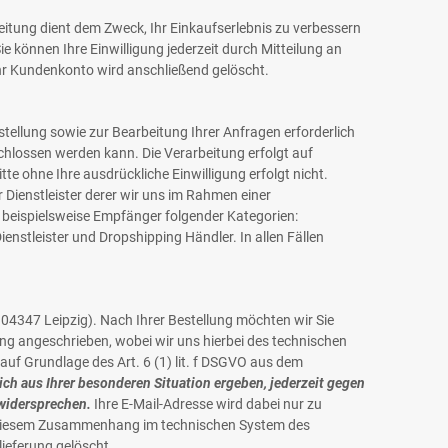
tung dient dem Zweck, Ihr Einkaufserlebnis zu verbessern
ie können Ihre Einwilligung jederzeit durch Mitteilung an
Ihr Kundenkonto wird anschließend gelöscht.
tellung sowie zur Bearbeitung Ihrer Anfragen erforderlich
eschlossen werden kann. Die Verarbeitung erfolgt auf
itte ohne Ihre ausdrückliche Einwilligung erfolgt nicht.
 Dienstleister derer wir uns im Rahmen einer
 beispielsweise Empfänger folgender Kategorien:
ienstleister und Dropshipping Händler. In allen Fällen
347 Leipzig). Nach Ihrer Bestellung möchten wir Sie
g angeschrieben, wobei wir uns hierbei des technischen
uf Grundlage des Art. 6 (1) lit. f DSGVO aus dem
ich aus Ihrer besonderen Situation ergeben, jederzeit gegen
 widersprechen.
Ihre E-Mail-Adresse wird dabei nur zu
in diesem Zusammenhang im technischen System des
ieferung gelöscht.