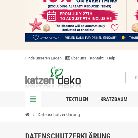
Finde unseren Laden
Über uns
Kontakt
Help
view_headline
TEXTILIEN
KRATZBAUM
chevron_right
Datenschutzerklärung
DATENSCHUTZERKLÄRUNG