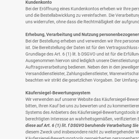
Kundenkonto
Bei der Eröffnung eines Kundenkontos erheben wir Ihre pe
und die Bestellabwicklung zu vereinfachen. Die Verarbeitung 
uns widerrufen, ohne dass die Rechtmäßigkeit der aufgrund 
Erhebung, Verarbeitung und Nutzung personenbezogener
Bei der Bestellung erheben und verwenden wir Ihre personen
ist. Die Bereitstellung der Daten ist für den Vertragsschlus
Grundlage des Art. 6 (1) lit. b DSGVO und ist für die Erfüllu
Ausgenommen hiervon sind lediglich unsere Dienstleistungsp
Auftragsverarbeitung bedienen. Neben den in den jeweilig
Versanddienstleister, Zahlungsdienstleister, Warenwirtschaft
beachten wir strikt die gesetzlichen Vorgaben. Der Umfang
Käufersiegel-Bewertungssystem
Wir verwenden auf unserer Website das Käufersiegel-Bewe
bitten, Ihren Kauf bei uns zu bewerten und zu kommentier
Systems des Anbieters des Käufersiegel-Bewertungstools im
berechtigten Interesse an wahrheitsgemäßen, verifizierte
diese auf Art. 6 (1) lit. f DSGVO beruhende Verarbeitung S
diesem Zweck und insbesondere nicht zu weitergehender W
Käufersiegel-Bewertungstools gespeicherten personenbezo