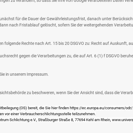
lungen zu verändern, so dass Sie Ihre von Google verarbeiteten Daten ve
nächst für die Dauer der Gewährleistungsfrist, danach unter Berücksicht
dann nach Fristablauf gelöscht, sofern Sie der weitergehenden Verarbei
en folgende Rechte nach Art. 15 bis 20 DSGVO zu: Recht auf Auskunft, a
chsrecht gegen die Verarbeitungen zu, die auf Art. 6 (1) f DSGVO beru
 Sie in unserem Impressum.
sichtsbehörde zu beschweren, wenn Sie der Ansicht sind, dass die Vera
tbeilegung (OS) bereit, die Sie hier finden
https://ec.europa.eu/consumers/odr/
ren vor einer Verbraucherschlichtungsstelle teilzunehmen.
trum Schlichtung e.V., Straßburger Straße 8, 77694 Kehl am Rhein,
www.univers