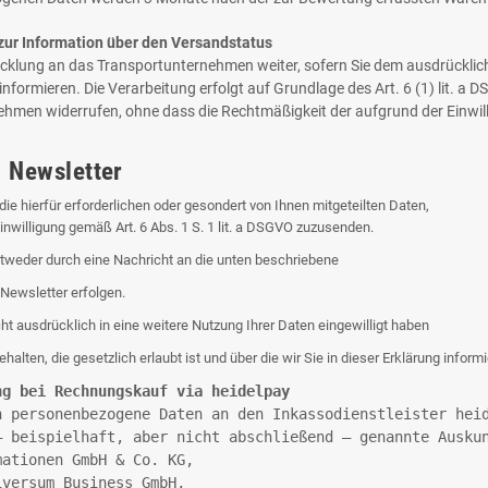
ur Information über den Versandstatus
cklung an das Transportunternehmen weiter, sofern Sie dem ausdrücklic
formieren. Die Verarbeitung erfolgt auf Grundlage des Art. 6 (1) lit. a DS
nehmen widerrufen, ohne dass die Rechtmäßigkeit der aufgrund der Einwil
 Newsletter
 hierfür erforderlichen oder gesondert von Ihnen mitgeteilten Daten,
nwilligung gemäß Art. 6 Abs. 1 S. 1 lit. a DSGVO zuzusenden.
tweder durch eine Nachricht an die unten beschriebene
Newsletter erfolgen.
t ausdrücklich in eine weitere Nutzung Ihrer Daten eingewilligt haben
en, die gesetzlich erlaubt ist und über die wir Sie in dieser Erklärung informi
ng bei Rechnungskauf via heidelpay 
n personenbezogene Daten an den Inkassodienstleister hei
– beispielhaft, aber nicht abschließend – genannte Ausku
mationen GmbH & Co. KG,
iversum Business GmbH,