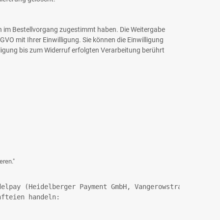
h im Bestellvorgang zugestimmt haben. Die Weitergabe
GVO mit Ihrer Einwilligung. Sie können die Einwilligung
ligung bis zum Widerruf erfolgten Verarbeitung berührt
eren."
delpay (Heidelberger Payment GmbH, Vangerowstraße 18, 69
nfteien handeln: