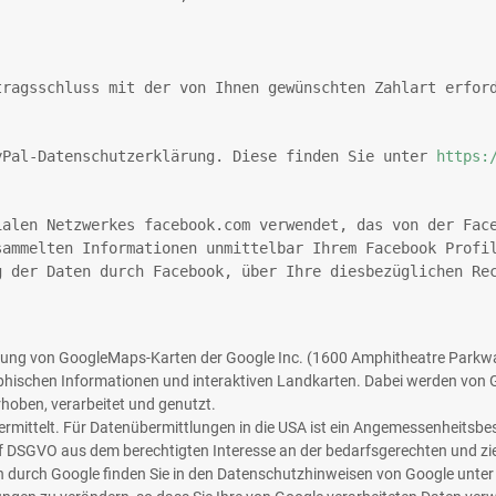
tragsschluss mit der von Ihnen gewünschten Zahlart erfor
yPal-Datenschutzerklärung. Diese finden Sie unter 
https:
ialen Netzwerkes facebook.com verwendet, das von der Fac
sammelten Informationen unmittelbar Ihrem Facebook Profi
g der Daten durch Facebook, über Ihre diesbezüglichen Re
ttung von GoogleMaps-Karten der Google Inc. (1600 Amphitheatre Parkwa
aphischen Informationen und interaktiven Landkarten. Dabei werden von G
hoben, verarbeitet und genutzt.
bermittelt. Für Datenübermittlungen in die USA ist ein Angemessenheits
it. f DSGVO aus dem berechtigten Interesse an der bedarfsgerechten und zi
 durch Google finden Sie in den Datenschutzhinweisen von Google unte