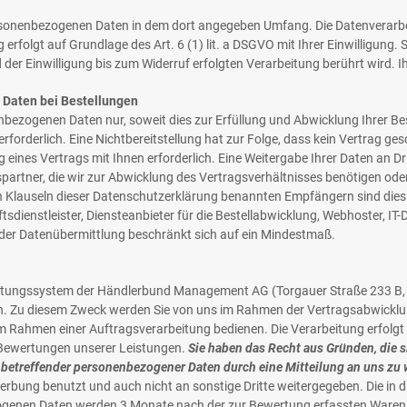
rsonenbezogenen Daten in dem dort angegeben Umfang. Die Datenverarbei
erfolgt auf Grundlage des Art. 6 (1) lit. a DSGVO mit Ihrer Einwilligung. S
der Einwilligung bis zum Widerruf erfolgten Verarbeitung berührt wird. 
 Daten bei Bestellungen
bezogenen Daten nur, soweit dies zur Erfüllung und Abwicklung Ihrer Bes
s erforderlich. Eine Nichtbereitstellung hat zur Folge, dass kein Vertrag g
ng eines Vertrags mit Ihnen erforderlich. Eine Weitergabe Ihrer Daten an Dr
artner, die wir zur Abwicklung des Vertragsverhältnisses benötigen oder
en Klauseln dieser Datenschutzerklärung benannten Empfängern sind dies
sdienstleister, Diensteanbieter für die Bestellabwicklung, Webhoster, IT-D
 der Datenübermittlung beschränkt sich auf ein Mindestmaß.
rtungssystem der Händlerbund Management AG (Torgauer Straße 233 B, 04
en. Zu diesem Zweck werden Sie von uns im Rahmen der Vertragsabwicklun
 Rahmen einer Auftragsverarbeitung bedienen. Die Verarbeitung erfolgt a
n Bewertungen unserer Leistungen.
Sie haben das Recht aus Gründen, die s
ie betreffender personenbezogener Daten durch eine Mitteilung an uns zu
erbung benutzt und auch nicht an sonstige Dritte weitergegeben. Die 
genen Daten werden 3 Monate nach der zur Bewertung erfassten Warenl