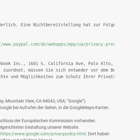
derlich. Eine Nichtbereitstellung hat zur Folge, dass de
//www.paypal.com/de/webapps/mpp/ua/privacy-prev?locale.x
ebook Inc., 1601 S. California Ave, Palo Alto, CA 94304,
l zuordnet, müssen Sie sich entweder vor dem Besuch unse
chte und Möglichkeiten zum Schutz Ihrer Privatsphäre fin
y, Mountain View, CA 94043, USA; “Google”).
oogle bei Aufrufen der Seiten, in die GoogleMaps-Karten
beschluss der Europäischen Kommission vorhanden.
elgerichteten Gestaltung unserer Website.
r
https://www.google.com/privacypolicy.html
. Dort haben