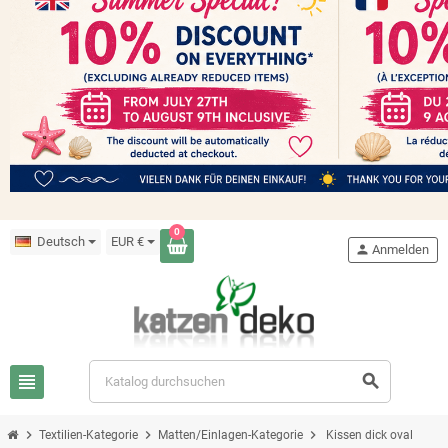
0
Deutsch
EUR €
person
Anmelden
view_headline
search
chevron_right
chevron_right
chevron_right
Textilien-Kategorie
Matten/Einlagen-Kategorie
Kissen dick oval