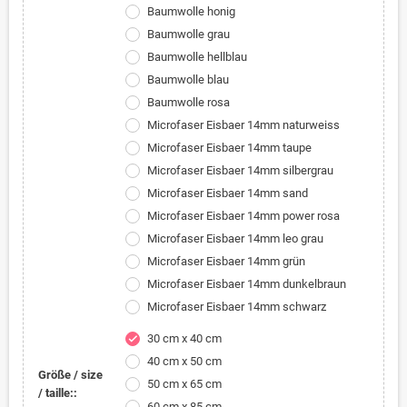
Baumwolle honig
Baumwolle grau
Baumwolle hellblau
Baumwolle blau
Baumwolle rosa
Microfaser Eisbaer 14mm naturweiss
Microfaser Eisbaer 14mm taupe
Microfaser Eisbaer 14mm silbergrau
Microfaser Eisbaer 14mm sand
Microfaser Eisbaer 14mm power rosa
Microfaser Eisbaer 14mm leo grau
Microfaser Eisbaer 14mm grün
Microfaser Eisbaer 14mm dunkelbraun
Microfaser Eisbaer 14mm schwarz
30 cm x 40 cm
check
40 cm x 50 cm
Größe / size
50 cm x 65 cm
/ taille::
60 cm x 85 cm