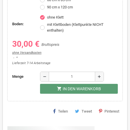
90 cm x 120 cm
ohne Klett
check
Boden:
mit Klettboden (Klettpunkte NICHT
enthalten)
30,00 €
Bruttopreis
ohne Versandkosten
*
Lieferzeit 7-14 Arbeitstage
remove
add
Menge
shopping_cart
IN DEN WARENKORB
Teilen
Tweet
Pinterest