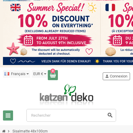
0
Français
EUR €
person
Connexion
view_headline
search
chevron_right
Sisalmatte 48x100cm