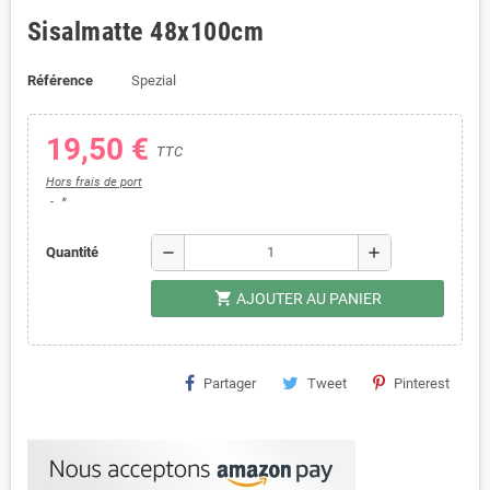
Sisalmatte 48x100cm
Référence
Spezial
19,50 €
TTC
Hors frais de port
*
remove
add
Quantité
shopping_cart
AJOUTER AU PANIER
Partager
Tweet
Pinterest