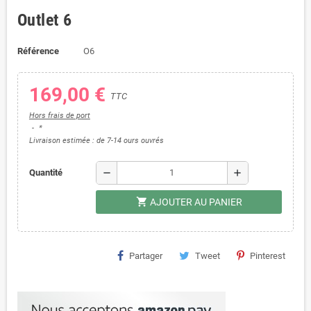
Outlet 6
Référence
O6
169,00 €
TTC
Hors frais de port
*
Livraison estimée : de 7-14 ours ouvrés
remove
add
Quantité
shopping_cart
AJOUTER AU PANIER
Partager
Tweet
Pinterest