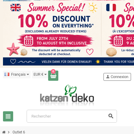
0
Français
EUR €
person
Connexion
view_headline
search
chevron_right
Outlet 6