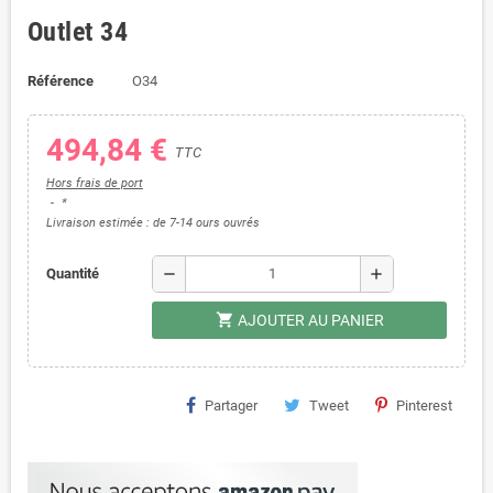
Outlet 34
Référence
O34
494,84 €
TTC
Hors frais de port
*
Livraison estimée : de 7-14 ours ouvrés
remove
add
Quantité
shopping_cart
AJOUTER AU PANIER
Partager
Tweet
Pinterest