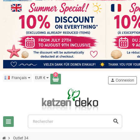
0
Français
EUR €
person
Connexion
view_headline
search
chevron_right
Outlet 34