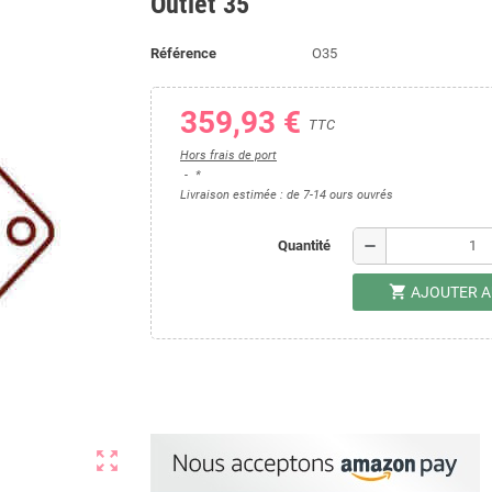
Outlet 35
Référence
O35
359,93 €
TTC
Hors frais de port
*
Livraison estimée : de 7-14 ours ouvrés
remove
Quantité
shopping_cart
AJOUTER A
zoom_out_map