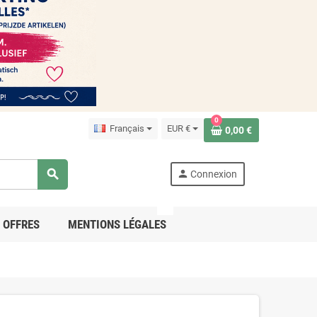
0
Français
EUR €
0,00 €
search
person
Connexion
PRO
OFFRES
MENTIONS LÉGALES