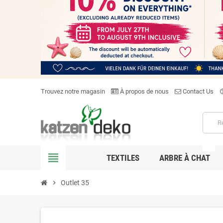
Trouvez notre magasin
À propos de nous
Contact Us
help_o
NEW
view_headline
TEXTILES
ARBRE À CHAT
chevron_right
Outlet 35