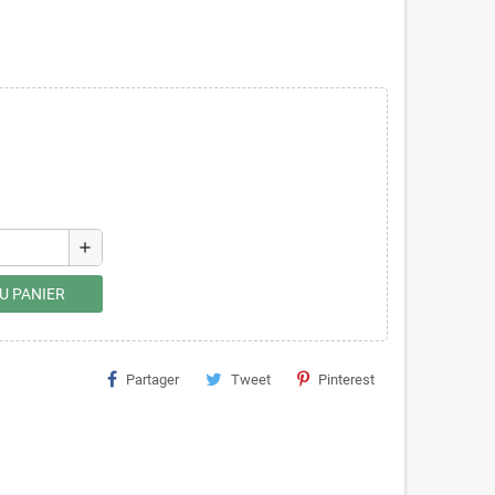
add
U PANIER
Partager
Tweet
Pinterest