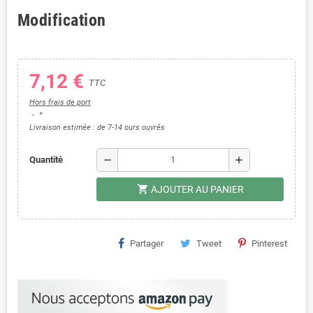
Modification
7,12 €
TTC
Hors frais de port
*
Livraison estimée : de 7-14 ours ouvrés
remove
add
Quantité
shopping_cart
AJOUTER AU PANIER
Partager
Tweet
Pinterest