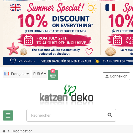
0
Français
EUR €
person
Connexion
view_headline
search
chevron_right
Modification