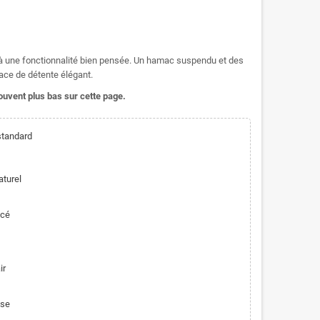
 à une fonctionnalité bien pensée. Un hamac suspendu et des
ace de détente élégant.
rouvent plus bas sur cette page.
standard
aturel
ncé
ir
ose