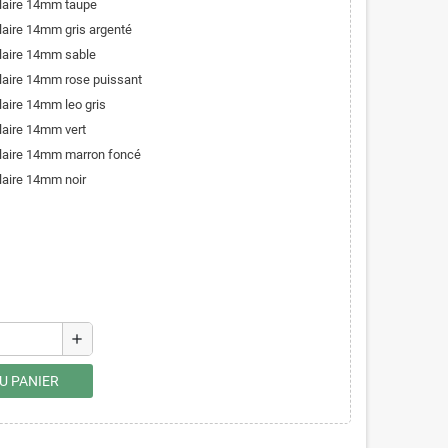
olaire 14mm taupe
olaire 14mm gris argenté
olaire 14mm sable
olaire 14mm rose puissant
laire 14mm leo gris
laire 14mm vert
olaire 14mm marron foncé
laire 14mm noir
add
U PANIER