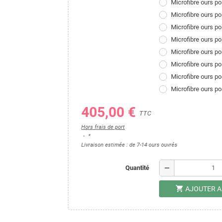
Microfibre ours p
Microfibre ours p
Microfibre ours p
Microfibre ours p
Microfibre ours po
Microfibre ours po
Microfibre ours p
Microfibre ours po
405,00 €
TTC
Hors frais de port
*
Livraison estimée : de 7-14 ours ouvrés
remove
Quantité
shopping_cart
AJOUTER A