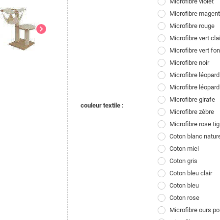
Microfibre violet
Microfibre magen
Microfibre rouge
chevron_right
Microfibre vert clai
Microfibre vert fo
Microfibre noir
Microfibre léopard
Microfibre léopard
Microfibre girafe
couleur textile :
Microfibre zèbre
Microfibre rose tig
Coton blanc natur
Coton miel
Coton gris
Coton bleu clair
Coton bleu
Coton rose
Microfibre ours p