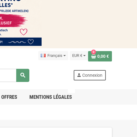
0
Français
EUR €
0,00 €
search
person
Connexion
PRO
OFFRES
MENTIONS LÉGALES