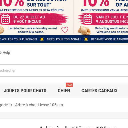
Help
utline
NEW
JOUETS POUR CHATS
CHIEN
CARTES CADEAUX
gorie
chevron_right
Arbre à chat Liesse 105 cm