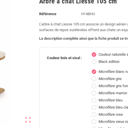
Arbre à chat Liesse 105 cm
Référence
H14BHU
L’arbre à chat Liesse 105 cm associe un design aérien
surfaces de repos surélevées offrent aux chats un esp
La description complète ainsi que la fiche produit se t
Couleur naturelle 
check
Couleur bois et sisal :
Black edition
Microfibre blanc n
check
Microfibre gris
Microfibre gris fo
Microfibre marron
Microfibre bleu
Microfibre bleu cla
Microfibre rose
zoom_out_map
Microfibre vieux r