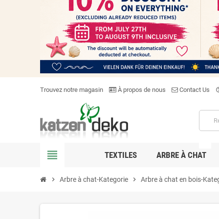
Trouvez notre magasin
À propos de nous
Contact Us
help_o
NEW
view_headline
TEXTILES
ARBRE À CHAT
chevron_right
Arbre à chat-Kategorie
chevron_right
Arbre à chat en bois-Kate