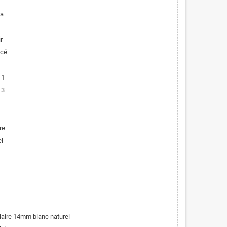
ta
r
ncé
 1
 3
re
el
olaire 14mm blanc naturel