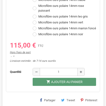
Microfibre ours polaire 14mm rose
puissant
Microfibre ours polaire 14mm leo gris
Microfibre ours polaire 14mm vert
Microfibre ours polaire 14mm marron foncé
Microfibre ours polaire 14mm noir
115,00 €
TTC
Hors frais de port
*
Livraison estimée : de 7-14 ours ouvrés
remove
add
Quantité
shopping_cart
AJOUTER AU PANIER
Partager
Tweet
Pinterest