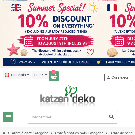
0
Français
EUR €
person
Connexion
view_headline
search
chevron_right
chevron_right
chevron_right
Arbre à chat-Kategorie
Arbre à chat en bois-Kategorie
Arbre de bébé