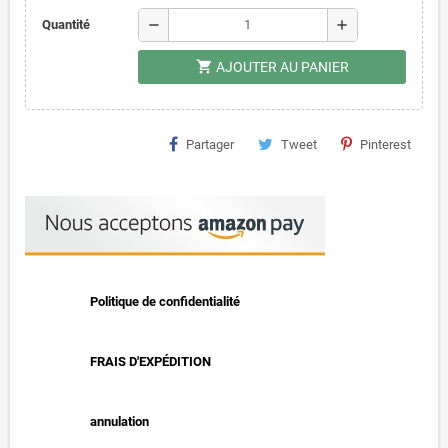
remove
add
Quantité
shopping_cart
AJOUTER AU PANIER
Partager
Tweet
Pinterest
Politique de confidentialité
FRAIS D'EXPÉDITION
annulation