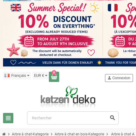
0
Français
EUR €
person
Connexion
view_headline
search
chevron_right
chevron_right
chevron_right
Arbre à chat-Kategorie
Arbre à chat en bois-Kategorie
Arbre à chat 