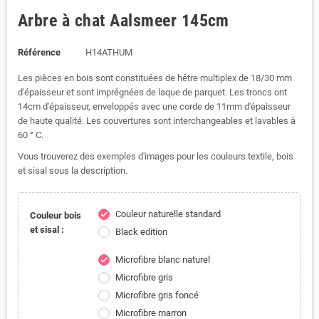
Arbre à chat Aalsmeer 145cm
Référence
H14ATHUM
Les pièces en bois sont constituées de hêtre multiplex de 18/30 mm
d'épaisseur et sont imprégnées de laque de parquet.
Les troncs ont
14cm d'épaisseur, enveloppés avec une corde de 11mm d'épaisseur
de haute qualité.
Les couvertures sont interchangeables et lavables à
60 ° C.
Vous trouverez des exemples d'images pour les couleurs textile, bois
et sisal sous la description.
Couleur naturelle standard
check
Couleur bois
et sisal :
Black edition
Microfibre blanc naturel
check
Microfibre gris
Microfibre gris foncé
Microfibre marron