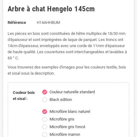
Arbre à chat Hengelo 145cm
Référence
H14AHHBUM
Les pièces en bois sont constituées de hêtre multiplex de 18/30 mm
d'épaisseur et sont imprégnées de laque de parquet.
Les troncs ont
14cm d'épaisseur, enveloppés avec une corde de 11mm d'épaisseur
de haute qualité.
Les couvertures sont interchangeables et lavables à
60 ° C.
Vous trouverez des exemples d'images pour les couleurs textile, bois
et sisal sous la description.
Couleur naturelle standard
check
Couleur bois
et sisal :
Black edition
Microfibre blanc naturel
check
Microfibre gris
Microfibre gris foncé
Microfibre marron