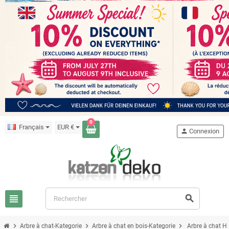
0
Français
EUR €
person
Connexion
view_headline
search
chevron_right
chevron_right
chevron_right
Arbre à chat-Kategorie
Arbre à chat en bois-Kategorie
Arbre à chat 