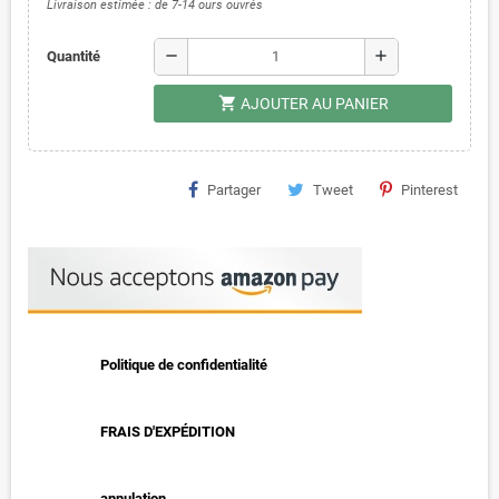
Livraison estimée : de 7-14 ours ouvrés
remove
add
Quantité
shopping_cart
AJOUTER AU PANIER
Partager
Tweet
Pinterest
Politique de confidentialité
FRAIS D'EXPÉDITION
annulation