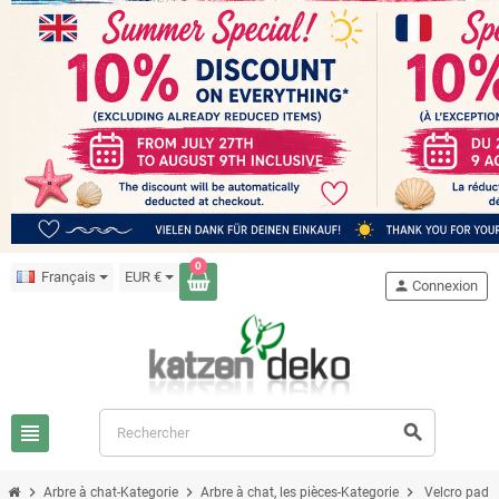
0
Français
EUR €
person
Connexion
view_headline
search
chevron_right
chevron_right
chevron_right
Arbre à chat-Kategorie
Arbre à chat, les pièces-Kategorie
Velcro pad 