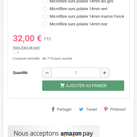
Microfibre ours polaire 14mm leo gris
Microfibre ours polaire 14mm vert
Microfibre ours polaire 14mm marron foncé
Microfibre ours polaire 14mm noir
32,00 €
TTC
Hors frais de port
*
Livraison estimée : de 7-14 ours ouvrés
remove
add
Quantité
shopping_cart
AJOUTER AU PANIER
Partager
Tweet
Pinterest