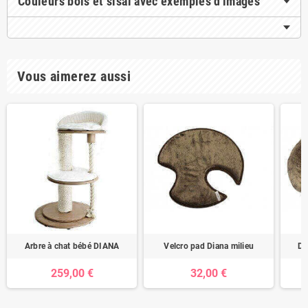
Couleurs bois et sisal avec exemples d'images
Vous aimerez aussi
Arbre à chat bébé DIANA
Velcro pad Diana milieu
Di
259,00 €
32,00 €