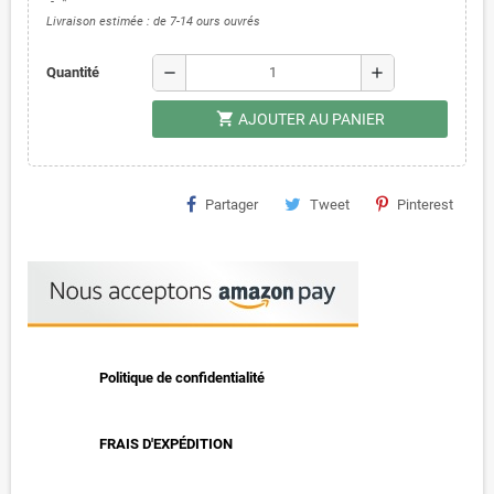
*
Livraison estimée : de 7-14 ours ouvrés
remove
add
Quantité
shopping_cart
AJOUTER AU PANIER
Partager
Tweet
Pinterest
Politique de confidentialité
FRAIS D'EXPÉDITION