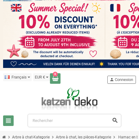
0
Français
EUR €
person
Connexion
view_headline
search
chevron_right
chevron_right
chevron_right
Arbre à chat-Kategorie
Arbre à chat, les pièces-Kategorie
Hamac en bo