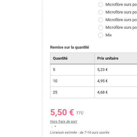
Microfibre ours po
Microfibre ours po
Microfibre ours p
Microfibre ours po
Mix
Remise sur la quantité
Quantité
Prix unitaire
5
5,23 €
10
4,95 €
25
4,68 €
5,50 €
TTC
Hors frais de port
*
Livraison estimée : de 7-14 ours ouvrés