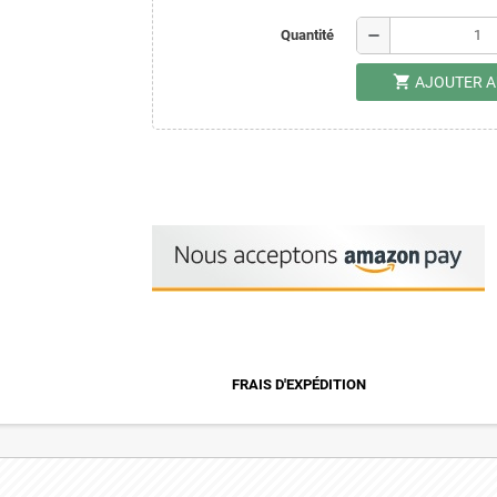
remove
Quantité
shopping_cart
AJOUTER A
FRAIS D'EXPÉDITION