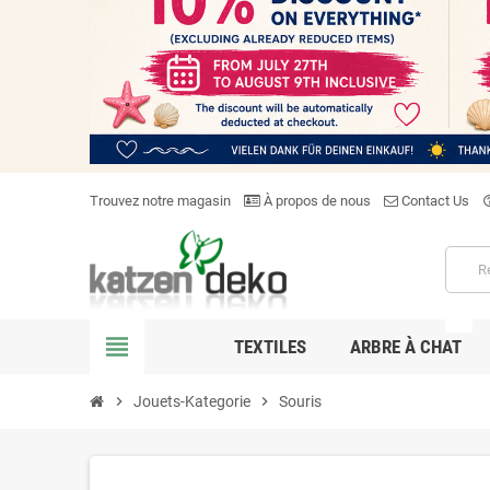
Trouvez notre magasin
À propos de nous
Contact Us
help_o
NEW
view_headline
TEXTILES
ARBRE À CHAT
chevron_right
Jouets-Kategorie
chevron_right
Souris