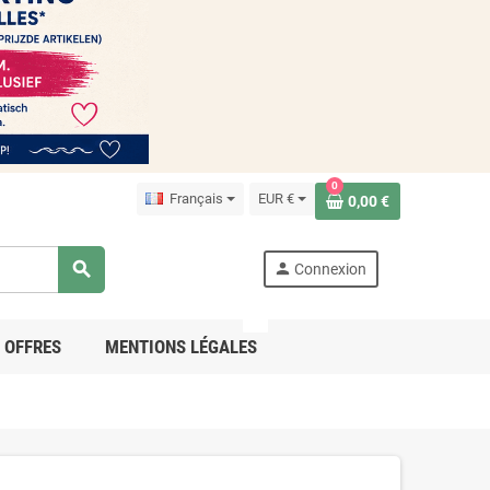
0
Français
EUR €
0,00 €
search
person
Connexion
PRO
OFFRES
MENTIONS LÉGALES