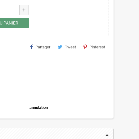
add
U PANIER
Partager
Tweet
Pinterest
annulation