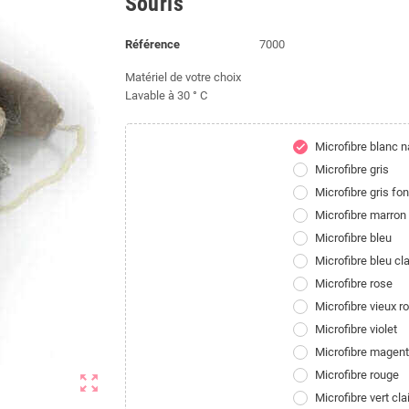
Souris
Référence
7000
Matériel de votre choix
Lavable à 30 ° C
Microfibre blanc n
check
Microfibre gris
Microfibre gris fo
Microfibre marron
Microfibre bleu
Microfibre bleu cla
Microfibre rose
Microfibre vieux r
Microfibre violet
Microfibre magen
Microfibre rouge
zoom_out_map
Microfibre vert clai