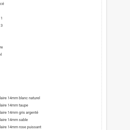
ncé
 1
 3
re
el
olaire 14mm blanc naturel
olaire 14mm taupe
olaire 14mm gris argenté
olaire 14mm sable
olaire 14mm rose puissant