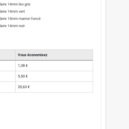
laire 14mm leo gris
laire 14mm vert
olaire 14mm marron foncé
laire 14mm noir
Vous économisez
1,38 €
5,50 €
20,63 €