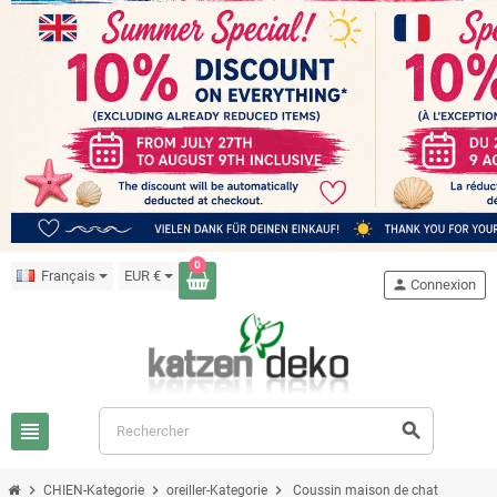
0
Français
EUR €
person
Connexion
view_headline
search
chevron_right
chevron_right
chevron_right
CHIEN-Kategorie
oreiller-Kategorie
Coussin maison de chat