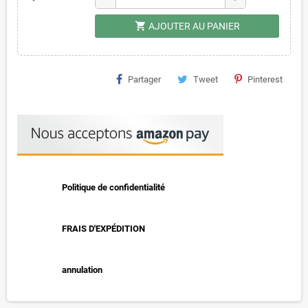
shopping_cart
AJOUTER AU PANIER
Partager
Tweet
Pinterest
Politique de confidentialité
FRAIS D'EXPÉDITION
annulation