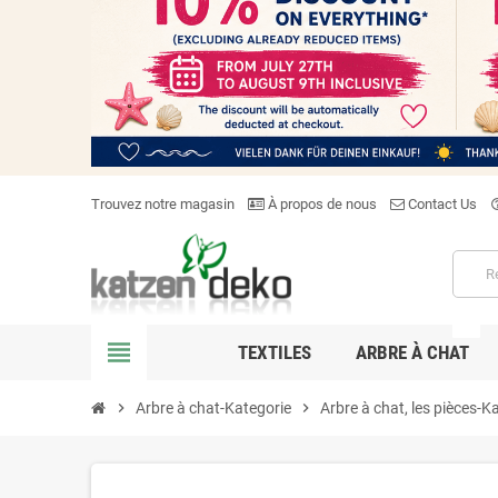
Trouvez notre magasin
À propos de nous
Contact Us
help_o
NEW
view_headline
TEXTILES
ARBRE À CHAT
chevron_right
Arbre à chat-Kategorie
chevron_right
Arbre à chat, les pièces-K