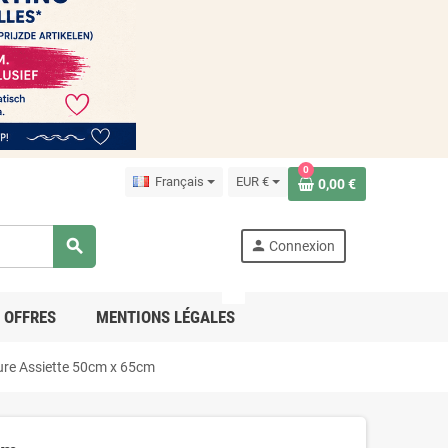
0
Français
EUR €
0,00 €
search
person
Connexion
PRO
OFFRES
MENTIONS LÉGALES
eure Assiette 50cm x 65cm