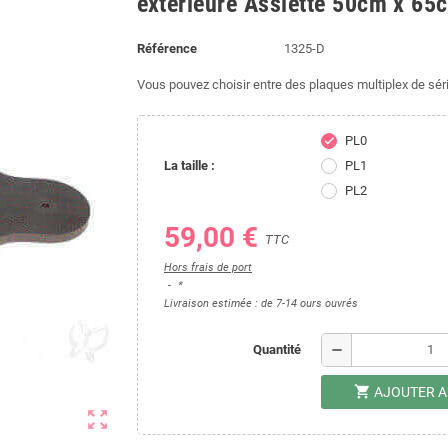
extérieure Assiette 50cm x 65
Référence
1325-D
Vous pouvez choisir entre des plaques multiplex de sér
PL0
check
La taille :
PL1
PL2
59,00 €
TTC
Hors frais de port
*
Livraison estimée : de 7-14 ours ouvrés
remove
Quantité
shopping_cart
AJOUTER A
zoom_out_map