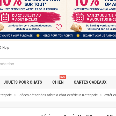
Help
utline
NEW
JOUETS POUR CHATS
CHIEN
CARTES CADEAUX
ategorie
chevron_right
Pièces détachées arbre à chat extérieur-Kategorie
chevron_right
extéri