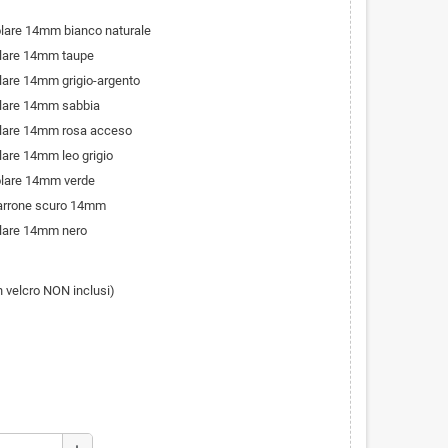
olare 14mm bianco naturale
olare 14mm taupe
olare 14mm grigio-argento
olare 14mm sabbia
olare 14mm rosa acceso
lare 14mm leo grigio
olare 14mm verde
marrone scuro 14mm
olare 14mm nero
in velcro NON inclusi)