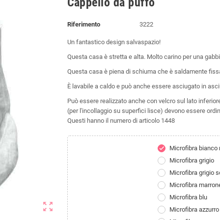
Cappello da puffo
Riferimento
3222
Un fantastico design salvaspazio!
Questa casa è stretta e alta. Molto carino per una gabb
Questa casa è piena di schiuma che è saldamente fiss
È lavabile a caldo e può anche essere asciugato in asci
Può essere realizzato anche con velcro sul lato inferiore
(per l'incollaggio su superfici lisce) devono essere or
Questi hanno il numero di articolo 1448
Microfibra bianco 
check
Microfibra grigio
Microfibra grigio 
Microfibra marron
Microfibra blu
zoom_out_map
Microfibra azzurro