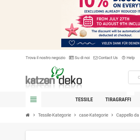
Trova il nostro negozio
Su di noi
Contact Us
Help
help_outline
NEW
view_headline
TESSILE
TIRAGRAFFI
chevron_right
Tessile-Kategorie
chevron_right
case-Kategorie
chevron_right
Cappello da