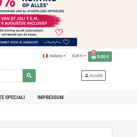
0
Italiano
EUR €
0,00 €
search
person
Accedi
PRO
TE SPECIALI
IMPRESSUM