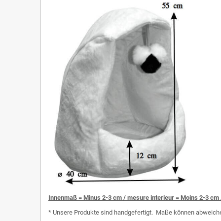
I
nnenmaß = Minus 2-3 cm / mesure interieur = Moins 2-3 cm 
* Unsere Produkte sind handgefertigt. Maße können abweichen