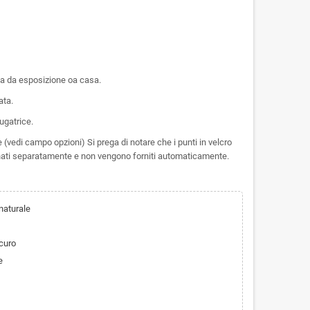
ia da esposizione oa casa.
ata.
ugatrice.
 (vedi campo opzioni) Si prega di notare che i punti in velcro
dinati separatamente e non vengono forniti automaticamente.
naturale
scuro
e