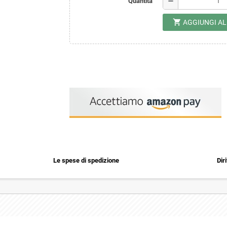
remove
Quantità
shopping_cart
AGGIUNGI A
Le spese di spedizione
Dir