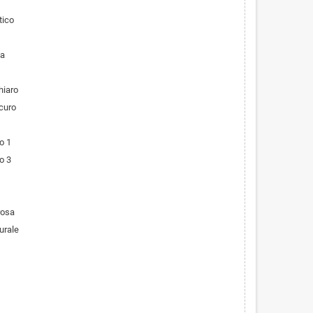
tico
ta
hiaro
curo
o 1
o 3
rosa
urale