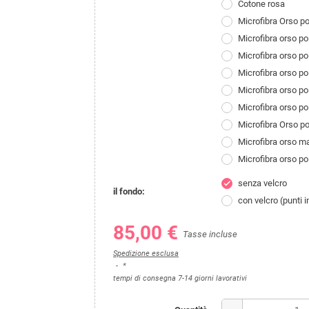
Cotone rosa
Microfibra Orso p
Microfibra orso p
Microfibra orso p
Microfibra orso p
Microfibra orso p
Microfibra orso po
Microfibra Orso p
Microfibra orso 
Microfibra orso p
senza velcro
check
il fondo:
con velcro (punti 
85,00 €
Tasse incluse
Spedizione esclusa
*
tempi di consegna 7-14 giorni lavorativi