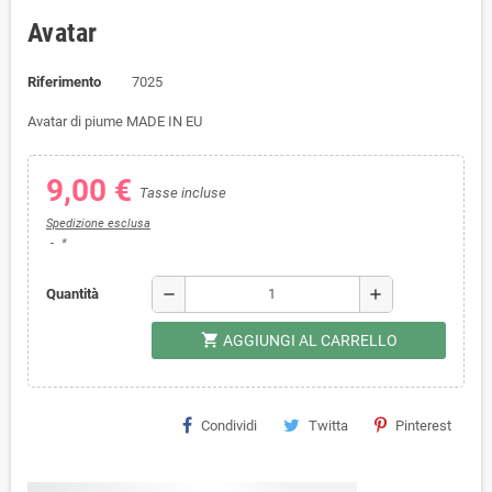
Avatar
Riferimento
7025
Avatar di piume MADE IN EU
9,00 €
Tasse incluse
Spedizione esclusa
*
remove
add
Quantità
shopping_cart
AGGIUNGI AL CARRELLO
Condividi
Twitta
Pinterest