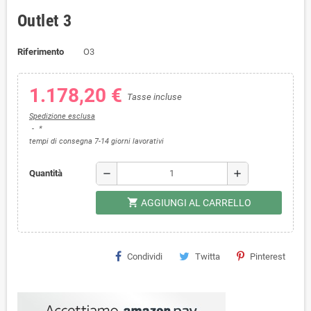
Outlet 3
Riferimento
O3
1.178,20 €
Tasse incluse
Spedizione esclusa
*
tempi di consegna 7-14 giorni lavorativi
remove
add
Quantità
shopping_cart
AGGIUNGI AL CARRELLO
Condividi
Twitta
Pinterest