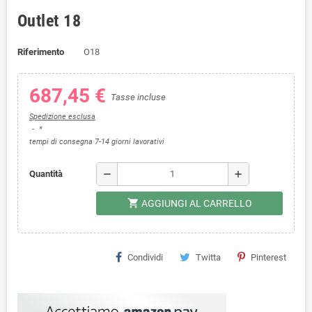
Outlet 18
Riferimento
O18
687,45 €
Tasse incluse
Spedizione esclusa
*
tempi di consegna 7-14 giorni lavorativi
remove
add
Quantità
shopping_cart
AGGIUNGI AL CARRELLO
Condividi
Twitta
Pinterest