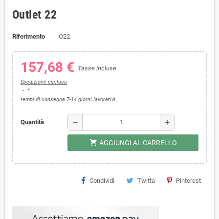
Outlet 22
Riferimento
O22
157,68 €
Tasse incluse
Spedizione esclusa
*
tempi di consegna 7-14 giorni lavorativi
remove
add
Quantità
shopping_cart
AGGIUNGI AL CARRELLO
Condividi
Twitta
Pinterest