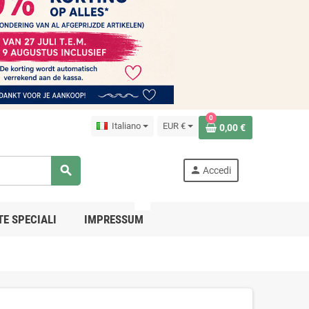
0
Italiano
EUR €
0,00 €
search
person
Accedi
PRO
TE SPECIALI
IMPRESSUM