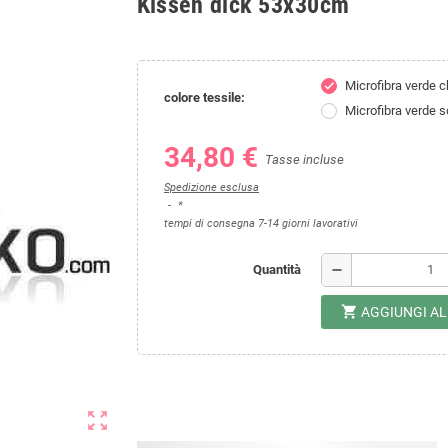
Kissen dick 53x30cm
Microfibra verde c
check
colore tessile:
Microfibra verde s
34,80 €
Tasse incluse
Spedizione esclusa
*
tempi di consegna 7-14 giorni lavorativi
remove
Quantità
shopping_cart
AGGIUNGI A
zoom_out_map