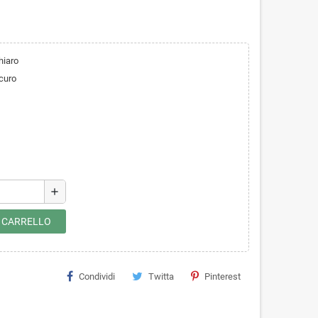
hiaro
curo
add
L CARRELLO
Condividi
Twitta
Pinterest