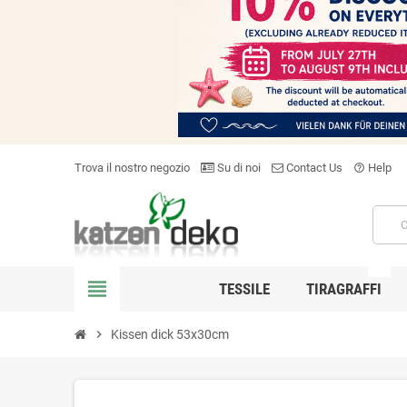
Trova il nostro negozio
Su di noi
Contact Us
Help
help_outline
NEW
view_headline
TESSILE
TIRAGRAFFI
chevron_right
Kissen dick 53x30cm