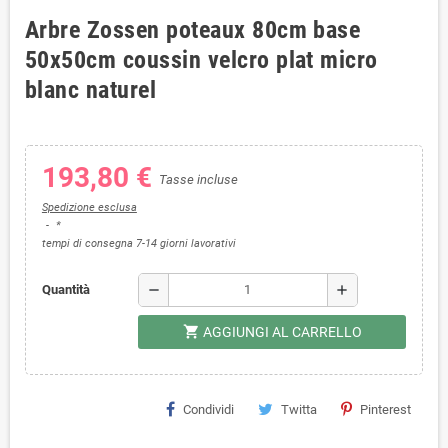
Arbre Zossen poteaux 80cm base
50x50cm coussin velcro plat micro
blanc naturel
193,80 €
Tasse incluse
Spedizione esclusa
*
tempi di consegna 7-14 giorni lavorativi
remove
add
Quantità
shopping_cart
AGGIUNGI AL CARRELLO
Condividi
Twitta
Pinterest