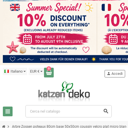
0
Italiano
EUR €
person
Accedi
view_headline
search
chevron_right
Arbre Zossen poteaux 80cm base 50x50cm coussin velcro plat micro blanc