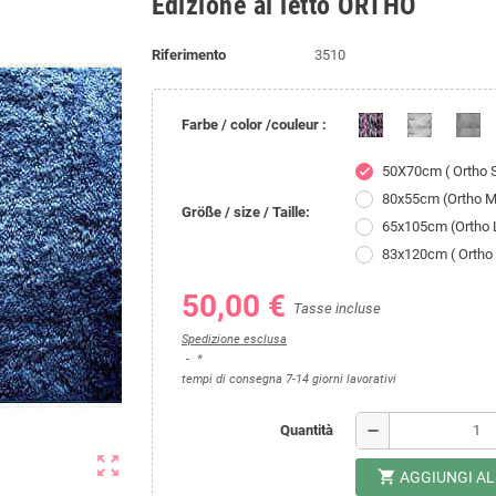
Edizione al letto ORTHO
Riferimento
3510
Farbe / color /couleur :
50X70cm ( Ortho S
check
80x55cm (Ortho M
Größe / size / Taille:
65x105cm (Ortho 
83x120cm ( Ortho 
50,00 €
Tasse incluse
Spedizione esclusa
*
tempi di consegna 7-14 giorni lavorativi
remove
Quantità
zoom_out_map
shopping_cart
AGGIUNGI A