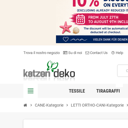
Trova il nostro negozio
Su di noi
Contact Us
Help
help_outline
NEW
view_headline
TESSILE
TIRAGRAFFI
chevron_right
CANE-Kategorie
chevron_right
LETTI ORTHO-CANI-Kategorie
chevron_