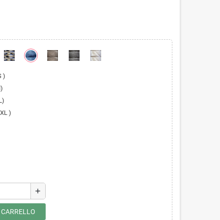
 )
)
L)
XL )
add
L CARRELLO