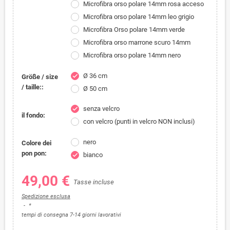
Microfibra orso polare 14mm rosa acceso
Microfibra orso polare 14mm leo grigio
Microfibra Orso polare 14mm verde
Microfibra orso marrone scuro 14mm
Microfibra orso polare 14mm nero
Ø 36 cm
check
Größe / size
/ taille::
Ø 50 cm
senza velcro
check
il fondo:
con velcro (punti in velcro NON inclusi)
nero
Colore dei
pon pon:
bianco
check
49,00 €
Tasse incluse
Spedizione esclusa
*
tempi di consegna 7-14 giorni lavorativi