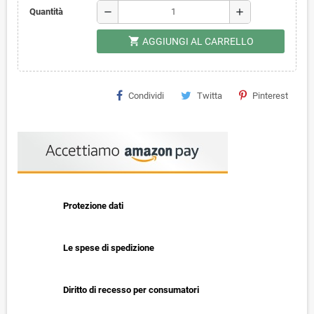
remove
add
Quantità
shopping_cart
AGGIUNGI AL CARRELLO
Condividi
Twitta
Pinterest
Protezione dati
Le spese di spedizione
Diritto di recesso per consumatori