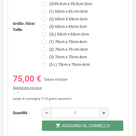
(3)59,5cm x 59,5cm-3cm
(1) 65cm x 65 cm-3cm
(2) 65cm X 65cm-3cm
Größe /Size/
(3) 65cm x 65cm-3cm
Taille:
(3L) 65cm x 65cm-3cm
(1) 70cm x 70cm-4cm
(2) 70cm x 70 cm-4cm
(3) 70cm x 70cm-4cm
(3 L) 70cm x 70cm-4cm
75,00 €
Tasse incluse
Spedizione esclusa
*
tempi di consegna 7-14 giorni lavorativi
remove
add
Quantità
shopping_cart
AGGIUNGI AL CARRELLO