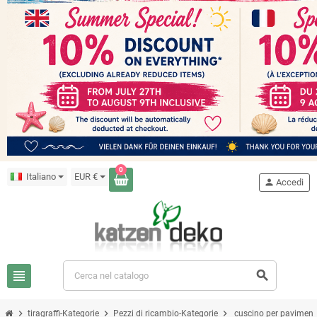
0
Italiano
EUR €
person
Accedi
view_headline
search
chevron_right
chevron_right
chevron_right
tiragraffi-Kategorie
Pezzi di ricambio-Kategorie
cuscino per pavimento