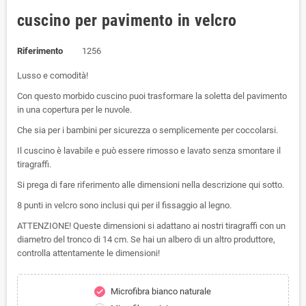
cuscino per pavimento in velcro
Riferimento
1256
Lusso e comodità!
Con questo morbido cuscino puoi trasformare la soletta del pavimento
in una copertura per le nuvole.
Che sia per i bambini per sicurezza o semplicemente per coccolarsi.
Il cuscino è lavabile e può essere rimosso e lavato senza smontare il
tiragraffi.
Si prega di fare riferimento alle dimensioni nella descrizione qui sotto.
8 punti in velcro sono inclusi qui per il fissaggio al legno.
ATTENZIONE! Queste dimensioni si adattano ai nostri tiragraffi con un
diametro del tronco di 14 cm. Se hai un albero di un altro produttore,
controlla attentamente le dimensioni!
Microfibra bianco naturale
check