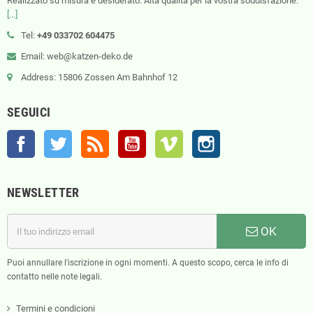
Realizzato su misura e desiderato. Alta qualità per la vostra soddisfazione.
[...]
Tel:
+49 033702 604475
Email: web@katzen-deko.de
Address: 15806 Zossen Am Bahnhof 12
SEGUICI
Facebook
Twitter
Rss
YouTube
Vimeo
Instagram
NEWSLETTER
OK
Puoi annullare l'iscrizione in ogni momenti. A questo scopo, cerca le info di
contatto nelle note legali.
Termini e condicioni