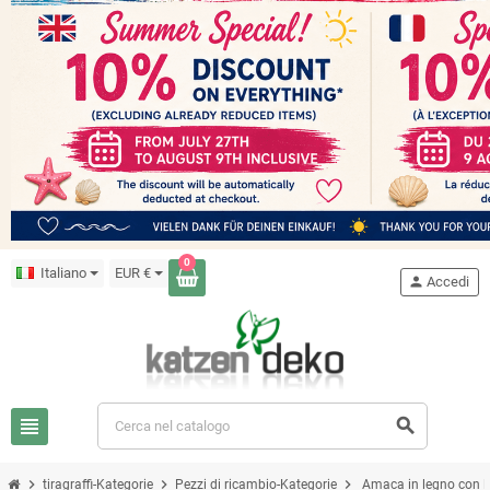
0
Italiano
EUR €
person
Accedi
view_headline
search
chevron_right
chevron_right
chevron_right
tiragraffi-Kategorie
Pezzi di ricambio-Kategorie
Amaca in legno con 