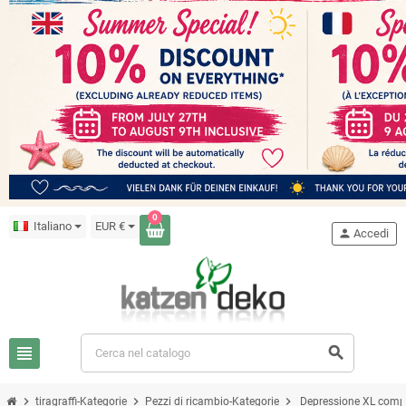
0
Italiano
EUR €
person
Accedi
view_headline
search
chevron_right
chevron_right
chevron_right
tiragraffi-Kategorie
Pezzi di ricambio-Kategorie
Depressione XL comp