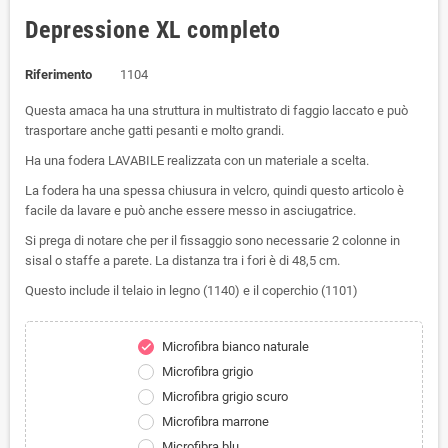
Depressione XL completo
Riferimento
1104
Questa amaca ha una struttura in multistrato di faggio laccato e può
trasportare anche gatti pesanti e molto grandi.
Ha una fodera LAVABILE realizzata con un materiale a scelta.
La fodera ha una spessa chiusura in velcro, quindi questo articolo è
facile da lavare e può anche essere messo in asciugatrice.
Si prega di notare che per il fissaggio sono necessarie 2 colonne in
sisal o staffe a parete. La distanza tra i fori è di 48,5 cm.
Questo include il telaio in legno (1140) e il coperchio (1101)
Microfibra bianco naturale
check
Microfibra grigio
Microfibra grigio scuro
Microfibra marrone
Microfibra blu