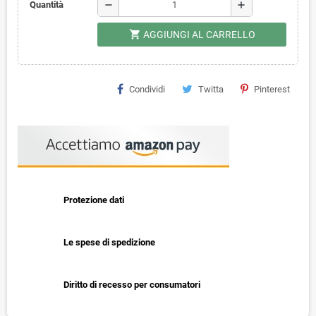
remove
add
Quantità
shopping_cart
AGGIUNGI AL CARRELLO
Condividi
Twitta
Pinterest
Protezione dati
Le spese di spedizione
Diritto di recesso per consumatori