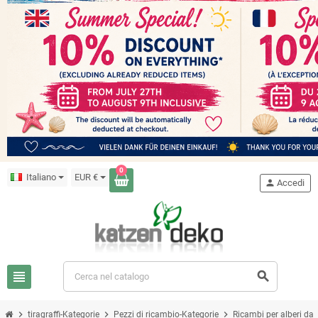
0
Italiano
EUR €
person
Accedi
view_headline
search
chevron_right
chevron_right
chevron_right
tiragraffi-Kategorie
Pezzi di ricambio-Kategorie
Ricambi per alberi da 