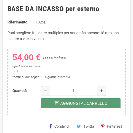
BASE DA INCASSO per esterno
Riferimento
1325D
Puoi scegliere tra lastre multiplex per serigrafia spesse 18 mm con
piastre a vite in velcro.
54,00 €
Tasse incluse
Spedizione esclusa
*
tempi di consegna 7-14 giorni lavorativi
remove
add
Quantità
shopping_cart
AGGIUNGI AL CARRELLO
Condividi
Twitta
Pinterest