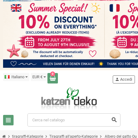
0
Italiano
EUR €
person
Accedi
view_headline
search
chevron_right
chevron_right
chevron_right
tiragraffi-Kategorie
Tiragraffi all'aperto-Kategorie
Albero del gatto Ou