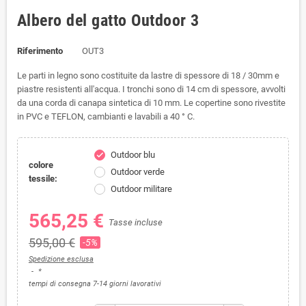
Albero del gatto Outdoor 3
Riferimento
OUT3
Le parti in legno sono costituite da lastre di spessore di 18 / 30mm e
piastre resistenti all'acqua.
I tronchi sono di 14 cm di spessore, avvolti
da una corda di canapa sintetica di 10 mm. Le copertine sono rivestite
in PVC e TEFLON, cambianti e lavabili a 40 ° C.
Outdoor blu
check
colore
Outdoor verde
tessile:
Outdoor militare
565,25 €
Tasse incluse
595,00 €
-5%
Spedizione esclusa
*
tempi di consegna 7-14 giorni lavorativi