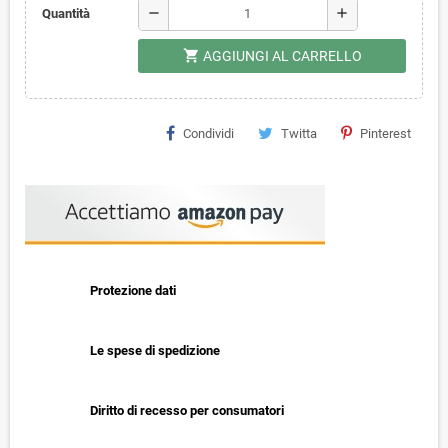
remove
add
Quantità
shopping_cart
AGGIUNGI AL CARRELLO
Condividi
Twitta
Pinterest
Protezione dati
Le spese di spedizione
Diritto di recesso per consumatori