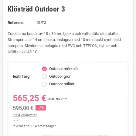
Klösträd Outdoor 3
Referens
OUT3
Trädelarna består av 18 / 30mm tjocka och vattentäta skärplattor.
Strumporna är 14 cm tjocka, inslagna med 10 mm tjockt syntetiskt
hamprep. Skydden är belagda med PVC och TEFLON, bytbar och
tvättbar vid 40 ° C.
Outdoor mörkblå
check
textil färg:
Outdoor grön
Outdoor militär
565,25 €
Inkl. moms
595,00 €
−5%
Frakt exkluderat
*
leveranstid 7-14 arbetsdagar