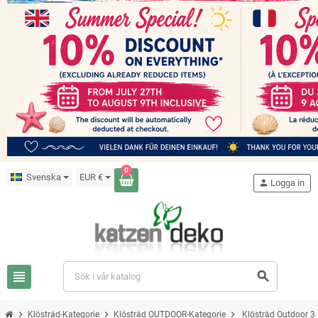
0
Svenska
EUR €
person
Logga in
view_headline
search
chevron_right
chevron_right
chevron_right
Klösträd-Kategorie
Klösträd OUTDOOR-Kategorie
Klösträd Outdoor 3