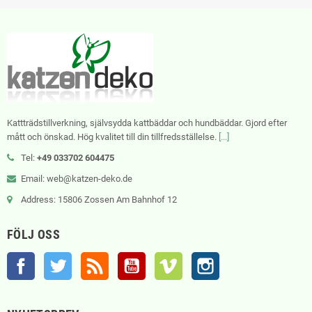
Kattträdstillverkning, självsydda kattbäddar och hundbäddar. Gjord efter
mått och önskad. Hög kvalitet till din tillfredsställelse.
[...]
Tel:
+49 033702 604475
Email: web@katzen-deko.de
Address: 15806 Zossen Am Bahnhof 12
FÖLJ OSS
Facebook
Twitter
RSS
YouTube
Vimeo
Instagram