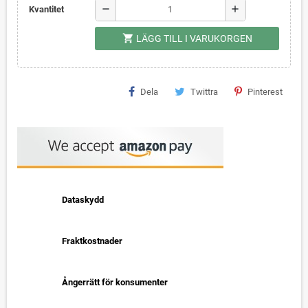
remove
add
Kvantitet
shopping_cart
LÄGG TILL I VARUKORGEN
Dela
Twittra
Pinterest
Dataskydd
Fraktkostnader
Ångerrätt för konsumenter