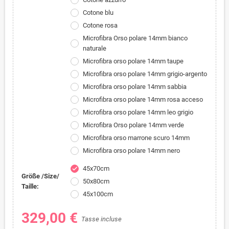
Cotone blu
Cotone rosa
Microfibra Orso polare 14mm bianco
naturale
Microfibra orso polare 14mm taupe
Microfibra orso polare 14mm grigio-argento
Microfibra orso polare 14mm sabbia
Microfibra orso polare 14mm rosa acceso
Microfibra orso polare 14mm leo grigio
Microfibra Orso polare 14mm verde
Microfibra orso marrone scuro 14mm
Microfibra orso polare 14mm nero
45x70cm
check
Größe /Size/
50x80cm
Taille:
45x100cm
329,00 €
Tasse incluse