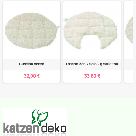
Cuscino velcro
Inserto con velcro - graffio ton
E
32,00 €
33,80 €