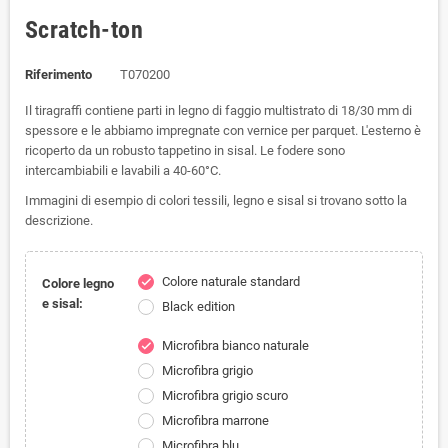
Scratch-ton
Riferimento
T070200
Il tiragraffi contiene parti in legno di faggio multistrato di 18/30 mm di
spessore e le abbiamo impregnate con vernice per parquet. L'esterno è
ricoperto da un robusto tappetino in sisal. Le fodere sono
intercambiabili e lavabili a 40-60°C.
Immagini di esempio di colori tessili, legno e sisal si trovano sotto la
descrizione.
Colore naturale standard
check
Colore legno
e sisal:
Black edition
Microfibra bianco naturale
check
Microfibra grigio
Microfibra grigio scuro
Microfibra marrone
Microfibra blu