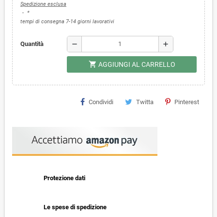
Spedizione esclusa
*
tempi di consegna 7-14 giorni lavorativi
remove
add
Quantità
shopping_cart
AGGIUNGI AL CARRELLO
Condividi
Twitta
Pinterest
Protezione dati
Le spese di spedizione