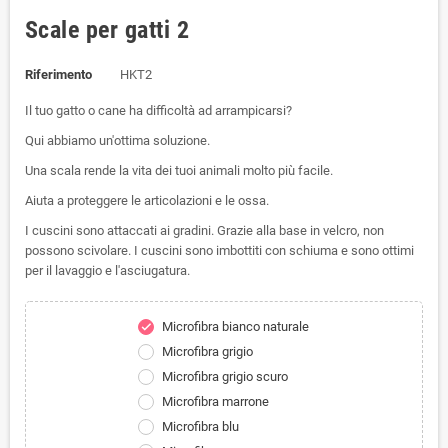
Scale per gatti 2
Riferimento
HKT2
Il tuo gatto o cane ha difficoltà ad arrampicarsi?
Qui abbiamo un'ottima soluzione.
Una scala rende la vita dei tuoi animali molto più facile.
Aiuta a proteggere le articolazioni e le ossa.
I cuscini sono attaccati ai gradini. Grazie alla base in velcro, non
possono scivolare. I cuscini sono imbottiti con schiuma e sono ottimi
per il lavaggio e l'asciugatura.
Microfibra bianco naturale
check
Microfibra grigio
Microfibra grigio scuro
Microfibra marrone
Microfibra blu