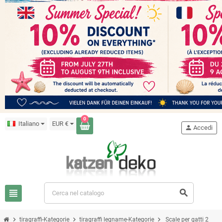
0
Italiano
EUR €
person
Accedi
view_headline
search
chevron_right
chevron_right
chevron_right
tiragraffi-Kategorie
tiragraffi legname-Kategorie
Scale per gatti 2