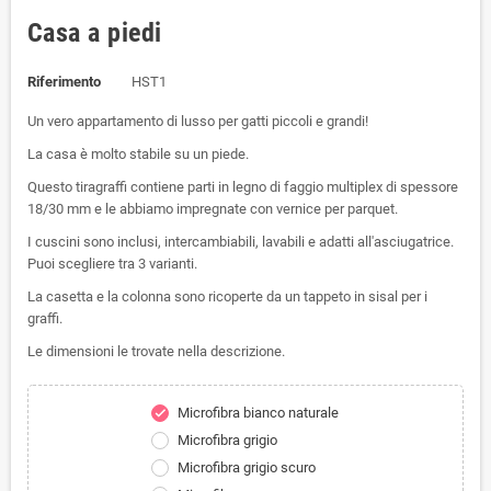
Casa a piedi
Riferimento
HST1
Un vero appartamento di lusso per gatti piccoli e grandi!
La casa è molto stabile su un piede.
Questo tiragraffi contiene parti in legno di faggio multiplex di spessore
18/30 mm e le abbiamo impregnate con vernice per parquet.
I cuscini sono inclusi, intercambiabili, lavabili e adatti all'asciugatrice.
Puoi scegliere tra 3 varianti.
La casetta e la colonna sono ricoperte da un tappeto in sisal per i
graffi.
Le dimensioni le trovate nella descrizione.
Microfibra bianco naturale
check
Microfibra grigio
Microfibra grigio scuro