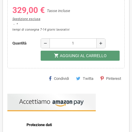
329,00 €
Tasse incluse
Spedizione esclusa
*
tempi di consegna 7-14 giorni lavorativi
remove
add
Quantità
shopping_cart
AGGIUNGI AL CARRELLO
Condividi
Twitta
Pinterest
Protezione dati