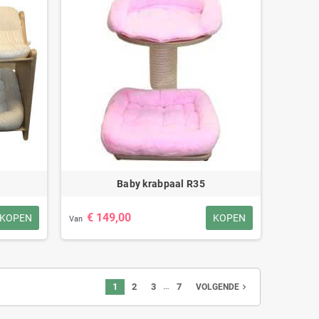
Baby krabpaal R35
€ 149,00
KOPEN
KOPEN
Van
…
1
2
3
7
navigate_next
VOLGENDE