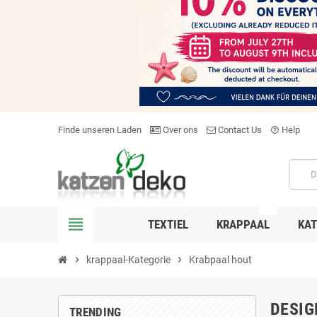
Finde unseren Laden
Over ons
Contact Us
Help
help_outline
NEW
view_headline
TEXTIEL
KRAPPAAL
KAT
chevron_right
krappaal-Kategorie
chevron_right
Krabpaal hout
DESIG
TRENDING