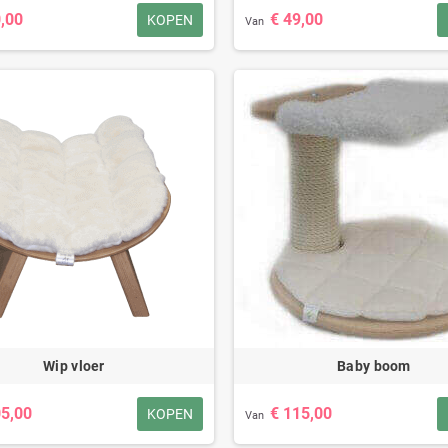
0,00
€ 49,00
KOPEN
Van
ge Velcro XL
Ledikant klittenmateriaal XL
€ 47,00
€ 65,00
Wip vloer
Baby boom
05,00
€ 115,00
KOPEN
Van