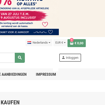
0
Nederlands
EUR €
€ 0,00
search
person
Inloggen
PRO
E AANBIEDINGEN
IMPRESSUM
 KAUFEN