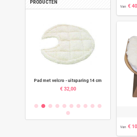
PRODUCTEN
€ 4
Van
d - Krabtonnen
Pad met velcro - uitsparing 14 cm
Opla
0
€ 32,00
€ 1
Van