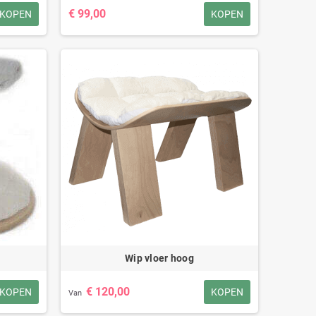
€ 99,00
KOPEN
KOPEN
kussens voor wip
Klittenbandmand ANDERE
MAATREGELEN
€ 35,00
€ 49,50
Wip vloer hoog
€ 120,00
KOPEN
KOPEN
Van