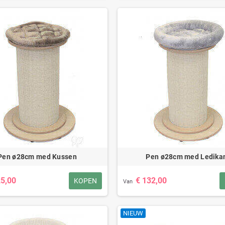
Pen ø28cm med Kussen
Pen ø28cm med Ledika
25,00
€ 132,00
KOPEN
Van
NIEUW