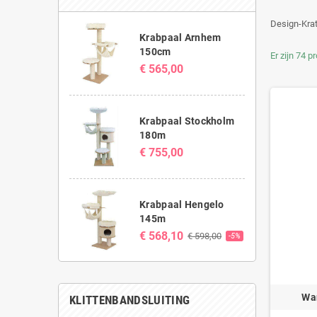
Design-Krat
Krabpaal Arnhem
150cm
Er zijn 74 p
€ 565,00
Krabpaal Stockholm
180m
€ 755,00
Krabpaal Hengelo
145m
€ 568,10
€ 598,00
-5%
Wa
KLITTENBANDSLUITING