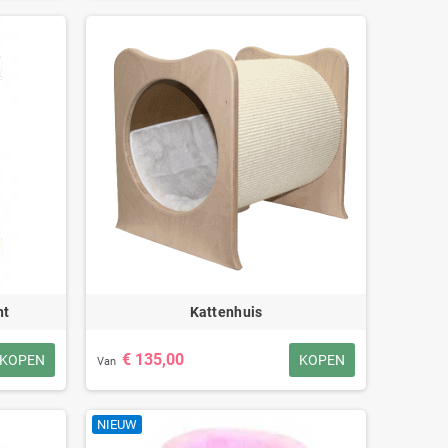
nt
Kattenhuis
€ 135,00
KOPEN
KOPEN
Van
NIEUW