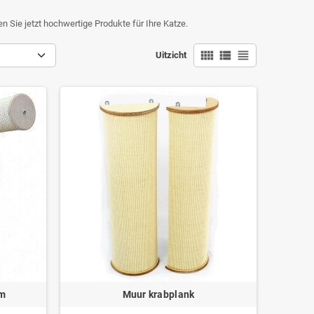
 Sie jetzt hochwertige Produkte für Ihre Katze.
view_comfy
view_list
view_headline
Uitzicht
cm
Muur krabplank