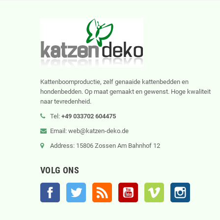
Kattenboomproductie, zelf genaaide kattenbedden en
hondenbedden. Op maat gemaakt en gewenst. Hoge kwaliteit
naar tevredenheid.
Tel:
+49 033702 604475
Email: web@katzen-deko.de
Address: 15806 Zossen Am Bahnhof 12
VOLG ONS
Facebook
Twitter
RSS
YouTube
Vimeo
Instagram