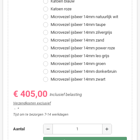
Katoen blauw
Katoen roze
Microvezel ijsbeer 14mm natuurlijk wit
Microvezel ijsbeer 14mm taupe
Microvezel ijsbeer 14mm zilvergrijs
Microvezel ijsbeer 14mm zand
Microvezel ijsbeer 14mm power roze
Microvezel ijsbeer 14mm leo grijs
Microvezel ijsbeer 14mm groen
Microvezel ijsbeer 14mm donkerbruin
Microvezel ijsbeer 14mm zwart
€ 405,00
Inclusief belasting
Verzendkosten exclusief
*
Tijd om te bezorgen 7-14 werkdagen
remove
add
Aantal