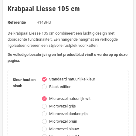
Krabpaal Liesse 105 cm
Referentie
H14BHU
De krabpaal Liesse 105 cm combineert een luchtig design met
doordachte functionaliteit. Een hangende hangmat en verhoogde
ligplaatsen creëren een stijlvolle rustplek voor katten.
De volledige beschrijving en het productblad vindt u verderop op deze
pagina.
Standaard natuurlijke kleur
check
Kleur hout en
sisal:
Black edition
Microvezel natuurlijk wit
check
Microvezel grijs
Microvezel donkergrijs
Microvezel bruin
Microvezel blauw