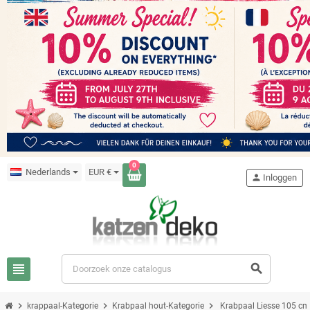
0
Nederlands
EUR €
person
Inloggen
view_headline
search
chevron_right
chevron_right
chevron_right
krappaal-Kategorie
Krabpaal hout-Kategorie
Krabpaal Liesse 105 cm