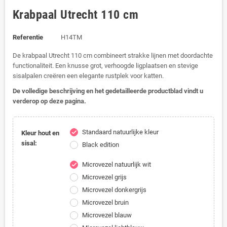
Krabpaal Utrecht 110 cm
Referentie
H14TM
De krabpaal Utrecht 110 cm combineert strakke lijnen met doordachte
functionaliteit. Een knusse grot, verhoogde ligplaatsen en stevige
sisalpalen creëren een elegante rustplek voor katten.
De volledige beschrijving en het gedetailleerde productblad vindt u
verderop op deze pagina.
Standaard natuurlijke kleur
check
Kleur hout en
sisal:
Black edition
Microvezel natuurlijk wit
check
Microvezel grijs
Microvezel donkergrijs
Microvezel bruin
Microvezel blauw