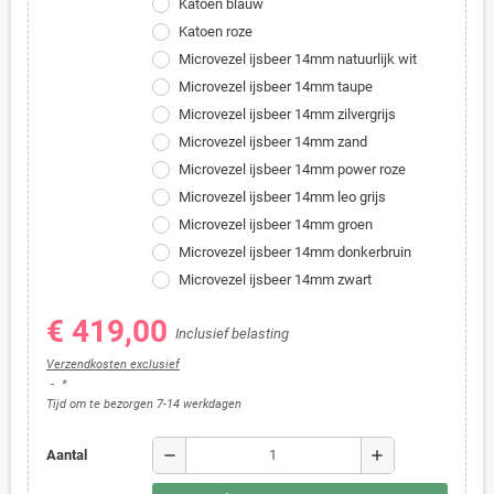
Katoen blauw
Katoen roze
Microvezel ijsbeer 14mm natuurlijk wit
Microvezel ijsbeer 14mm taupe
Microvezel ijsbeer 14mm zilvergrijs
Microvezel ijsbeer 14mm zand
Microvezel ijsbeer 14mm power roze
Microvezel ijsbeer 14mm leo grijs
Microvezel ijsbeer 14mm groen
Microvezel ijsbeer 14mm donkerbruin
Microvezel ijsbeer 14mm zwart
€ 419,00
Inclusief belasting
Verzendkosten exclusief
*
Tijd om te bezorgen 7-14 werkdagen
remove
add
Aantal