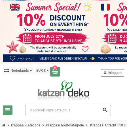
0
Nederlands
EUR €
person
Inloggen
view_headline
search
chevron_right
chevron_right
chevron_right
krappaal-Kategorie
Krabpaal hout-Kategorie
Krabpaal Utrecht 110 