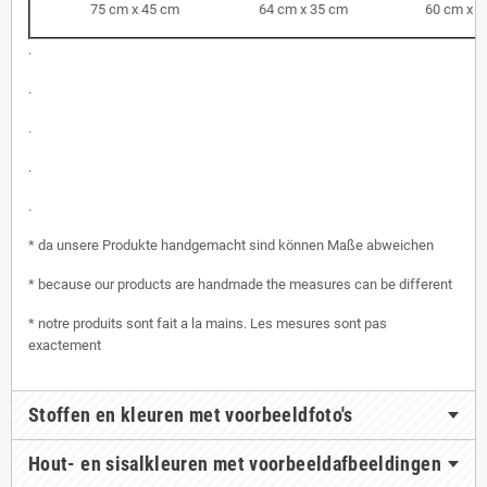
75 cm x 45 cm
64 cm x 35 cm
60 cm x 3
.
.
.
.
.
* da unsere Produkte handgemacht sind können Maße abweichen
* because our products are handmade the measures can be different
* notre produits sont fait a la mains. Les mesures sont pas
exactement
Stoffen en kleuren met voorbeeldfoto's
Hout- en sisalkleuren met voorbeeldafbeeldingen