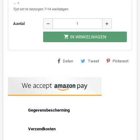
*
Tijd om te bezorgen 7-14 werkdagen
remove
add
Aantal
shopping_cart
IN WINKELWAGEN
Delen
Tweet
Pinterest
Gegevensbescherming
Verzendkosten