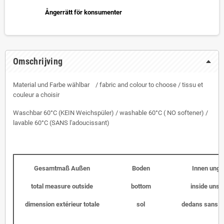
Ångerrätt för konsumenter
Omschrijving
Material und Farbe wählbar / fabric and colour to choose / tissu et
couleur a choisir
Waschbar 60°C (KEIN Weichspüler) / washable 60°C ( NO softener) /
lavable 60°C (SANS l'adoucissant)
Gesamtmaß Außen
Boden
Innen unge
total measure outside
bottom
inside unst
dimension extérieur totale
sol
dedans sans l'