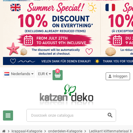
0
Nederlands
EUR €
person
Inloggen
view_headline
search
chevron_right
chevron_right
chevron_right
krappaal-Kategorie
onderdelen-Kategorie
Ledikant klittenmateriaal X